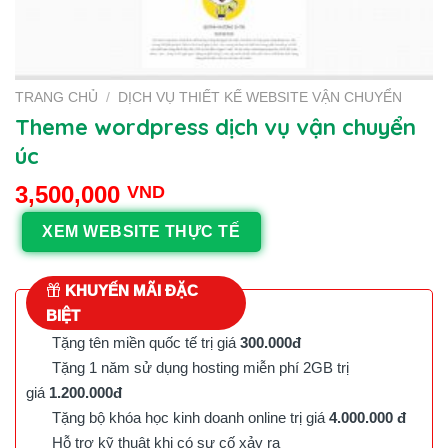
TRANG CHỦ
/
DỊCH VỤ THIẾT KẾ WEBSITE VẬN CHUYỂN
Theme wordpress dịch vụ vận chuyển
úc
3,500,000
VND
XEM WEBSITE THỰC TẾ
KHUYẾN MÃI ĐẶC
BIỆT
Tặng tên miền quốc tế trị giá
300.000đ
Tặng 1 năm sử dụng hosting miễn phí 2GB trị
giá
1.200.000đ
Tặng bộ khóa học kinh doanh online trị giá
4.000.000 đ
Hỗ trợ kỹ thuật khi có sự cố xảy ra