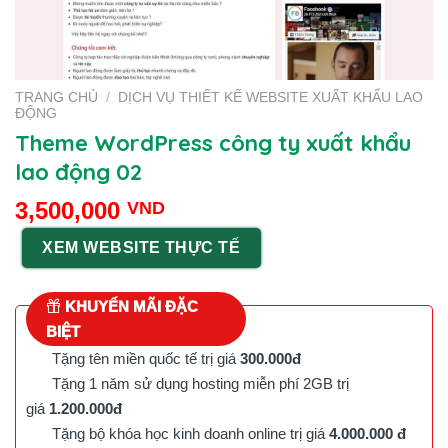
TRANG CHỦ
/
DỊCH VỤ THIẾT KẾ WEBSITE XUẤT KHẨU LAO
ĐỘNG
Theme WordPress công ty xuất khẩu
lao động 02
3,500,000
VND
XEM WEBSITE THỰC TẾ
KHUYẾN MÃI ĐẶC
BIỆT
Tặng tên miền quốc tế trị giá
300.000đ
Tặng 1 năm sử dụng hosting miễn phí 2GB trị
giá
1.200.000đ
Tặng bộ khóa học kinh doanh online trị giá
4.000.000 đ