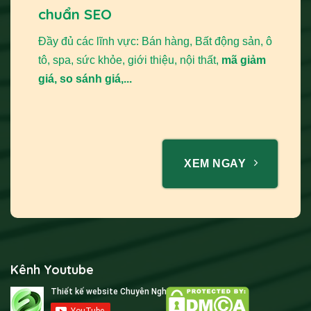
chuẩn SEO
Đầy đủ các lĩnh vực: Bán hàng, Bất động sản, ô
tô, spa, sức khỏe, giới thiệu, nội thất,
mã giảm
giá, so sánh giá,...
XEM NGAY
Kênh Youtube