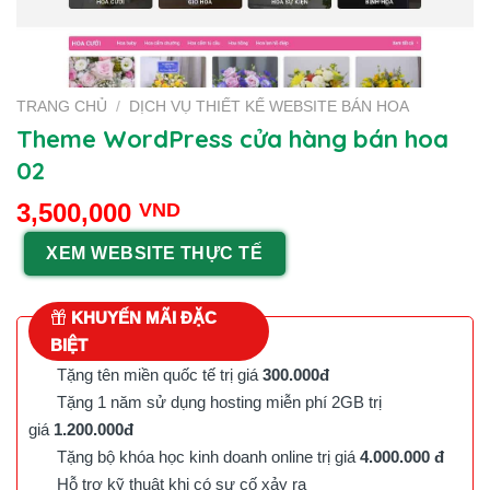
TRANG CHỦ
/
DỊCH VỤ THIẾT KẾ WEBSITE BÁN HOA
Theme WordPress cửa hàng bán hoa
02
3,500,000
VND
XEM WEBSITE THỰC TẾ
KHUYẾN MÃI ĐẶC
BIỆT
Tặng tên miền quốc tế trị giá
300.000đ
Tặng 1 năm sử dụng hosting miễn phí 2GB trị
giá
1.200.000đ
Tặng bộ khóa học kinh doanh online trị giá
4.000.000 đ
Hỗ trợ kỹ thuật khi có sự cố xảy ra