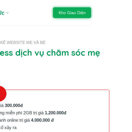
ức
Kho Giao Diện
 KẾ WEBSITE MẸ VÀ BÉ
ss dịch vụ chăm sóc mẹ
giá
300.000đ
g miễn phí 2GB trị giá
1.200.000đ
h online trị giá
4.000.000 đ
cố xảy ra