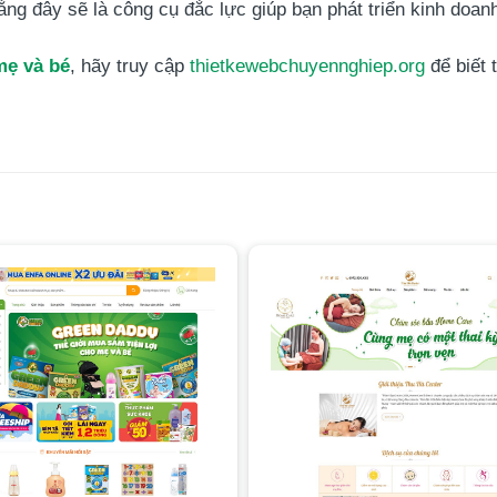
n rằng đây sẽ là công cụ đắc lực giúp bạn phát triển kinh doan
mẹ và bé
, hãy truy cập
thietkewebchuyennghiep.org
để biết 