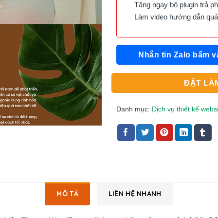
Tặng ngay bộ plugin trả phí 
Làm video hướng dẫn quản 
Nhắn tin Zalo bấm v
ĐẶT LÀM
Danh mục:
Dịch vụ thiết kế webs
MÔ TẢ
LIÊN HỆ NHANH