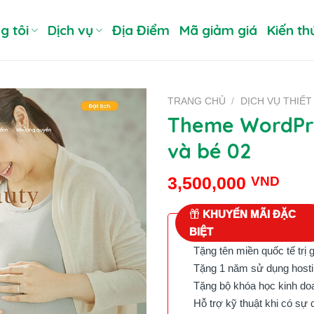
g tôi
Dịch vụ
Địa Điểm
Mã giảm giá
Kiến th
TRANG CHỦ
/
DỊCH VỤ THIẾT
Theme WordPre
và bé 02
3,500,000
VND
KHUYẾN MÃI ĐẶC
BIỆT
Tặng tên miền quốc tế trị 
Tặng 1 năm sử dụng hostin
Tặng bộ khóa học kinh doan
Hỗ trợ kỹ thuật khi có sự 