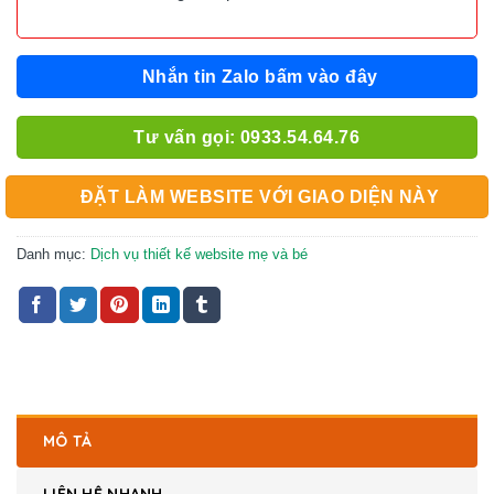
Nhắn tin Zalo bấm vào đây
Tư vấn gọi: 0933.54.64.76
ĐẶT LÀM WEBSITE VỚI GIAO DIỆN NÀY
Danh mục:
Dịch vụ thiết kế website mẹ và bé
MÔ TẢ
LIÊN HỆ NHANH