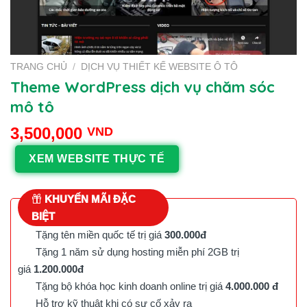
TRANG CHỦ
/
DỊCH VỤ THIẾT KẾ WEBSITE Ô TÔ
Theme WordPress dịch vụ chăm sóc
mô tô
3,500,000
VND
XEM WEBSITE THỰC TẾ
KHUYẾN MÃI ĐẶC
BIỆT
Tặng tên miền quốc tế trị giá
300.000đ
Tặng 1 năm sử dụng hosting miễn phí 2GB trị
giá
1.200.000đ
Tặng bộ khóa học kinh doanh online trị giá
4.000.000 đ
Hỗ trợ kỹ thuật khi có sự cố xảy ra