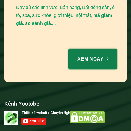
Đầy đủ các lĩnh vực: Bán hàng, Bất động sản, ô
tô, spa, sức khỏe, giới thiệu, nội thất,
mã giảm
giá, so sánh giá,...
XEM NGAY
Kênh Youtube