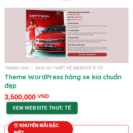
TRANG CHỦ
/
DỊCH VỤ THIẾT KẾ WEBSITE Ô TÔ
Theme WordPress hảng xe kia chuẩn
đẹp
3,500,000
VND
XEM WEBSITE THỰC TẾ
KHUYẾN MÃI ĐẶC
BIỆT