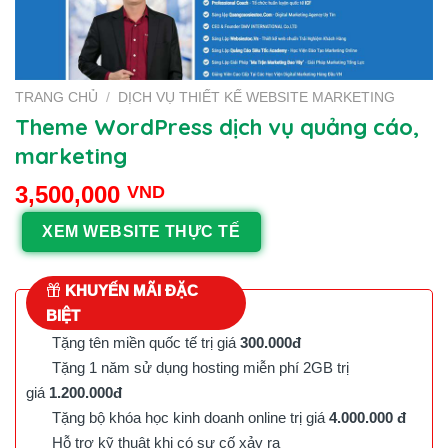
TRANG CHỦ
/
DỊCH VỤ THIẾT KẾ WEBSITE MARKETING
Theme WordPress dịch vụ quảng cáo,
marketing
3,500,000
VND
XEM WEBSITE THỰC TẾ
KHUYẾN MÃI ĐẶC
BIỆT
Tặng tên miền quốc tế trị giá
300.000đ
Tặng 1 năm sử dụng hosting miễn phí 2GB trị
giá
1.200.000đ
Tặng bộ khóa học kinh doanh online trị giá
4.000.000 đ
Hỗ trợ kỹ thuật khi có sự cố xảy ra