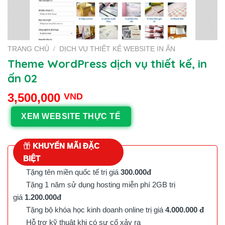
TRANG CHỦ
/
DỊCH VỤ THIẾT KẾ WEBSITE IN ẤN
Theme WordPress dịch vụ thiết kế, in
ấn 02
3,500,000
VND
XEM WEBSITE THỰC TẾ
KHUYẾN MÃI ĐẶC
BIỆT
Tặng tên miền quốc tế trị giá
300.000đ
Tặng 1 năm sử dụng hosting miễn phí 2GB trị
giá
1.200.000đ
Tặng bộ khóa học kinh doanh online trị giá
4.000.000 đ
Hỗ trợ kỹ thuật khi có sự cố xảy ra