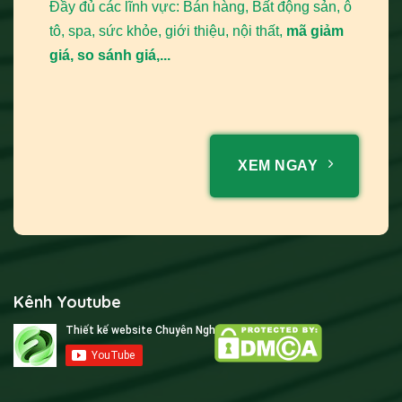
Đầy đủ các lĩnh vực: Bán hàng, Bất động sản, ô
tô, spa, sức khỏe, giới thiệu, nội thất,
mã giảm
giá, so sánh giá,...
XEM NGAY
Kênh Youtube