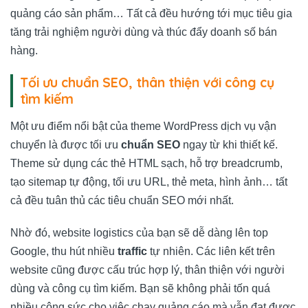
quảng cáo sản phẩm… Tất cả đều hướng tới mục tiêu gia
tăng trải nghiệm người dùng và thúc đẩy doanh số bán
hàng.
Tối ưu chuẩn SEO, thân thiện với công cụ
tìm kiếm
Một ưu điểm nổi bật của theme WordPress dịch vụ vận
chuyển là được tối ưu
chuẩn SEO
ngay từ khi thiết kế.
Theme sử dụng các thẻ HTML sạch, hỗ trợ breadcrumb,
tạo sitemap tự động, tối ưu URL, thẻ meta, hình ảnh… tất
cả đều tuân thủ các tiêu chuẩn SEO mới nhất.
Nhờ đó, website logistics của bạn sẽ dễ dàng lên top
Google, thu hút nhiều
traffic
tự nhiên. Các liên kết trên
website cũng được cấu trúc hợp lý, thân thiện với người
dùng và công cụ tìm kiếm. Bạn sẽ không phải tốn quá
nhiều công sức cho việc chạy quảng cáo mà vẫn đạt được