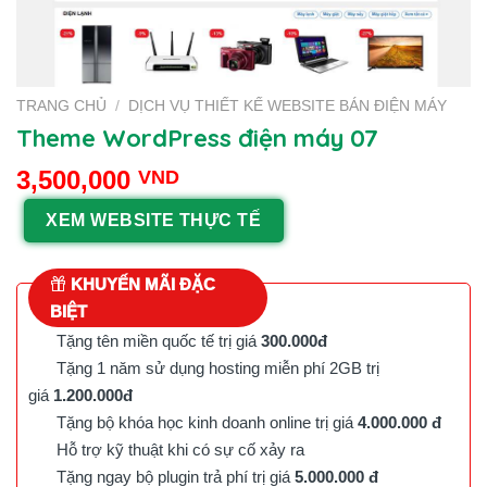
TRANG CHỦ
/
DỊCH VỤ THIẾT KẾ WEBSITE BÁN ĐIỆN MÁY
Theme WordPress điện máy 07
3,500,000
VND
XEM WEBSITE THỰC TẾ
KHUYẾN MÃI ĐẶC
BIỆT
Tặng tên miền quốc tế trị giá
300.000đ
Tặng 1 năm sử dụng hosting miễn phí 2GB trị
giá
1.200.000đ
Tặng bộ khóa học kinh doanh online trị giá
4.000.000 đ
Hỗ trợ kỹ thuật khi có sự cố xảy ra
Tặng ngay bộ plugin trả phí trị giá
5.000.000 đ