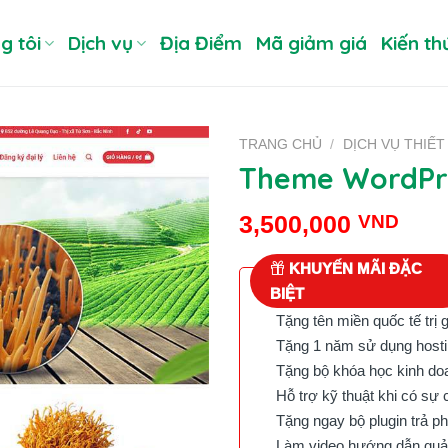
g tôi
Dịch vụ
Địa Điểm
Mã giảm giá
Kiến th
TRANG CHỦ
/
DỊCH VỤ THIẾ
Theme WordPre
3,500,000
VND
KHUYẾN MÃI ĐẶC
BIỆT
Tặng tên miền quốc tế trị 
Tặng 1 năm sử dụng hostin
Tặng bộ khóa học kinh doan
Hỗ trợ kỹ thuật khi có sự 
Tặng ngay bộ plugin trả phí 
Làm video hướng dẫn quản 