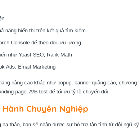
ện
ả năng hiển thị trên kết quả tìm kiếm
arch Console để theo dõi lưu lượng
biến như Yoast SEO, Rank Math
ok Ads, Email Marketing
 năng nâng cao khác như popup, banner quảng cáo, chương t
nding page, A/B test để tối ưu tỷ lệ chuyển đổi.
o Hành Chuyên Nghiệp
ạ thảo, bạn sẽ nhận được sự hỗ trợ tận tình từ đội ngũ kỹ 