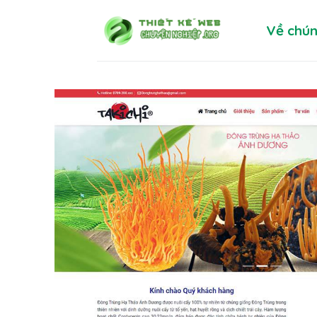
Skip
Về chún
to
content