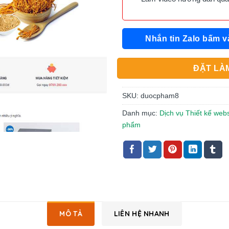
Nhắn tin Zalo bấm v
ĐẶT LÀM
SKU:
duocpham8
Danh mục:
Dịch vụ Thiết kế web
phẩm
MÔ TẢ
LIÊN HỆ NHANH