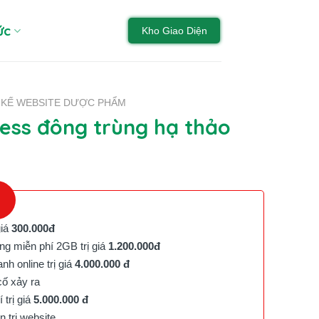
ức
Kho Giao Diện
T KẾ WEBSITE DƯỢC PHẨM
ss đông trùng hạ thảo
giá
300.000đ
g miễn phí 2GB trị giá
1.200.000đ
h online trị giá
4.000.000 đ
cố xảy ra
trị giá
5.000.000 đ
trị website