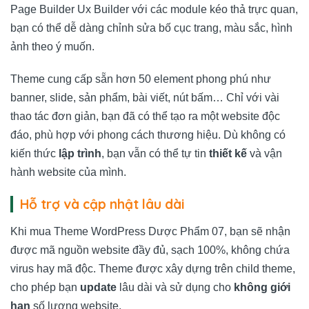
Page Builder Ux Builder với các module kéo thả trực quan,
bạn có thể dễ dàng chỉnh sửa bố cục trang, màu sắc, hình
ảnh theo ý muốn.
Theme cung cấp sẵn hơn 50 element phong phú như
banner, slide, sản phẩm, bài viết, nút bấm… Chỉ với vài
thao tác đơn giản, bạn đã có thể tạo ra một website độc
đáo, phù hợp với phong cách thương hiệu. Dù không có
kiến thức
lập trình
, bạn vẫn có thể tự tin
thiết kế
và vận
hành website của mình.
Hỗ trợ và cập nhật lâu dài
Khi mua Theme WordPress Dược Phẩm 07, bạn sẽ nhận
được mã nguồn website đầy đủ, sạch 100%, không chứa
virus hay mã độc. Theme được xây dựng trên child theme,
cho phép bạn
update
lâu dài và sử dụng cho
không giới
hạn
số lượng website.