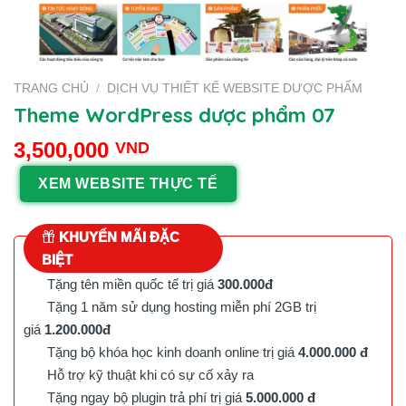
TRANG CHỦ
/
DỊCH VỤ THIẾT KẾ WEBSITE DƯỢC PHẨM
Theme WordPress dược phẩm 07
3,500,000
VND
XEM WEBSITE THỰC TẾ
KHUYẾN MÃI ĐẶC
BIỆT
Tặng tên miền quốc tế trị giá
300.000đ
Tặng 1 năm sử dụng hosting miễn phí 2GB trị
giá
1.200.000đ
Tặng bộ khóa học kinh doanh online trị giá
4.000.000 đ
Hỗ trợ kỹ thuật khi có sự cố xảy ra
Tặng ngay bộ plugin trả phí trị giá
5.000.000 đ