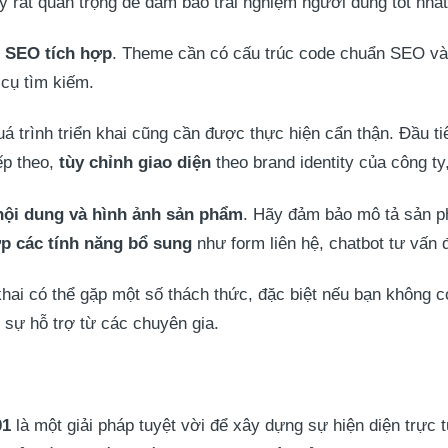
 rất quan trọng để đảm bảo trải nghiệm người dùng tốt nhất
g SEO tích hợp
. Theme cần có cấu trúc code chuẩn SEO và 
 cụ tìm kiếm.
 trình triển khai cũng cần được thực hiện cẩn thận. Đầu t
p theo,
tùy chỉnh giao diện
theo brand identity của công ty
nội dung và hình ảnh sản phẩm
. Hãy đảm bảo mô tả sản p
ợp các tính năng bổ sung
như form liên hệ, chatbot tư vấn 
n khai có thể gặp một số thách thức, đặc biệt nếu bạn không
 sự hỗ trợ từ các chuyên gia.
01
là một giải pháp tuyệt vời để xây dựng sự hiện diện trực