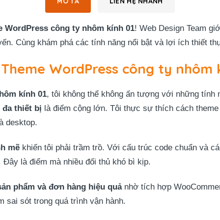
MÔ TẢ
LIÊN HỆ NHANH
e WordPress công ty nhôm kính 01
! Web Design Team giới
ến. Cùng khám phá các tính năng nổi bật và lợi ích thiết th
a Theme WordPress công ty nhôm k
hôm kính 01
, tôi không thể không ấn tượng với những tính 
đa thiết bị
là điểm cộng lớn. Tôi thực sự thích cách theme
và desktop.
nh mẽ
khiến tôi phải trầm trồ. Với cấu trúc code chuẩn và c
 Đây là điểm mà nhiều đối thủ khó bì kịp.
 sản phẩm và đơn hàng hiệu quả
nhờ tích hợp WooCommerce
m sai sót trong quá trình vận hành.