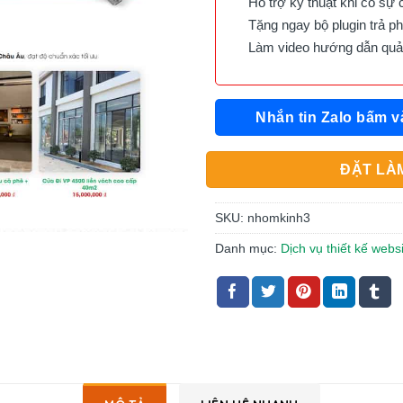
Hỗ trợ kỹ thuật khi có sự 
Tặng ngay bộ plugin trả phí 
Làm video hướng dẫn quản 
Nhắn tin Zalo bấm v
ĐẶT LÀM
SKU:
nhomkinh3
Danh mục:
Dịch vụ thiết kế webs