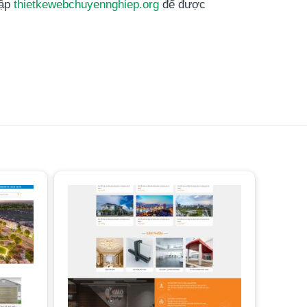
cập
thietkewebchuyennghiep.org
để được