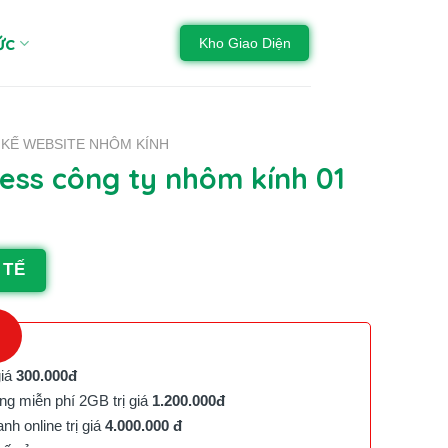
ức
Kho Giao Diện
 KẾ WEBSITE NHÔM KÍNH
ss công ty nhôm kính 01
 TẾ
giá
300.000đ
g miễn phí 2GB trị giá
1.200.000đ
h online trị giá
4.000.000 đ