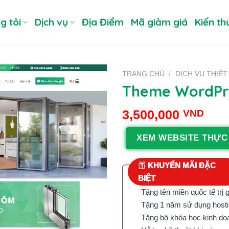
g tôi
Dịch vụ
Địa Điểm
Mã giảm giá
Kiến th
TRANG CHỦ
/
DỊCH VỤ THIẾT
Theme WordPre
3,500,000
VND
XEM WEBSITE THỰC
KHUYẾN MÃI ĐẶC
BIỆT
Tặng tên miền quốc tế trị 
Tặng 1 năm sử dụng hostin
Tặng bộ khóa học kinh doan