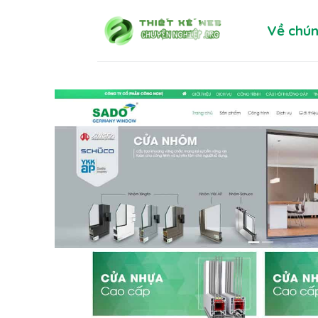
Skip
Về chún
to
content