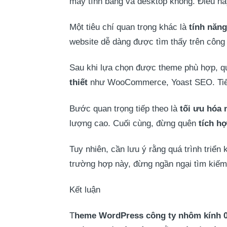
máy tính bảng và desktop không. Điều này
Một tiêu chí quan trọng khác là
tính năn
website dễ dàng được tìm thấy trên công
Sau khi lựa chọn được theme phù hợp, quá
thiết
như WooCommerce, Yoast SEO. Tiế
Bước quan trọng tiếp theo là
tối ưu hóa 
lượng cao. Cuối cùng, đừng quên
tích h
Tuy nhiên, cần lưu ý rằng quá trình triể
trường hợp này, đừng ngần ngại tìm kiếm
Kết luận
T
heme WordPress công ty nhôm kính 