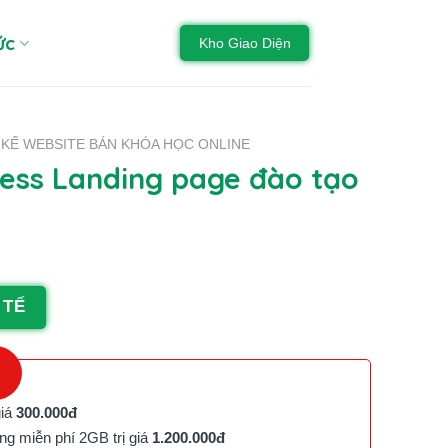
ức
Kho Giao Diện
 KẾ WEBSITE BÁN KHÓA HỌC ONLINE
ss Landing page đào tạo
 TẾ
giá
300.000đ
g miễn phí 2GB trị giá
1.200.000đ