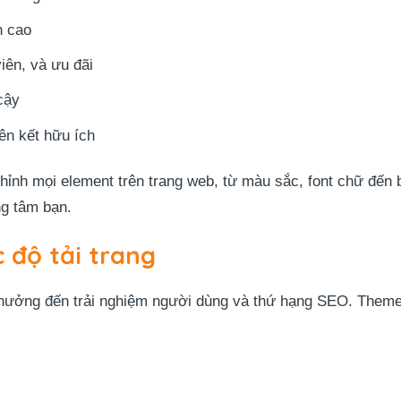
h cao
viên, và ưu đãi
cậy
iên kết hữu ích
chỉnh mọi element trên trang web, từ màu sắc, font chữ đến
ng tâm bạn.
c độ tải trang
nh hưởng đến trải nghiệm người dùng và thứ hạng SEO. Them