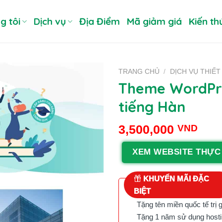
g tôi
Dịch vụ
Địa Điểm
Mã giảm giá
Kiến th
TRANG CHỦ
/
DỊCH VỤ THIẾT
Theme WordPre
tiếng Hàn
3,500,000
VND
XEM WEBSITE THỰC
KHUYẾN MÃI ĐẶC
BIỆT
Tặng tên miền quốc tế trị 
Tặng 1 năm sử dụng hostin