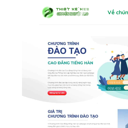
Skip
Về chún
to
content