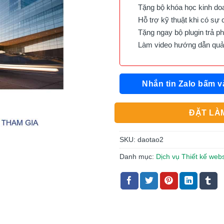
Tặng bộ khóa học kinh doan
Hỗ trợ kỹ thuật khi có sự 
Tặng ngay bộ plugin trả phí 
Làm video hướng dẫn quản 
Nhắn tin Zalo bấm v
ĐẶT LÀM
SKU:
daotao2
Danh mục:
Dịch vụ Thiết kế web