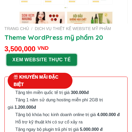
TRANG CHỦ
/
DỊCH VỤ THIẾT KẾ WEBSITE MỸ PHẨM
Theme WordPress mỹ phẩm 20
3,500,000
VND
XEM WEBSITE THỰC TẾ
KHUYẾN MÃI ĐẶC
BIỆT
Tặng tên miền quốc tế trị giá
300.000đ
Tặng 1 năm sử dụng hosting miễn phí 2GB trị
giá
1.200.000đ
Tặng bộ khóa học kinh doanh online trị giá
4.000.000 đ
Hỗ trợ kỹ thuật khi có sự cố xảy ra
Tặng ngay bộ plugin trả phí trị giá
5.000.000 đ