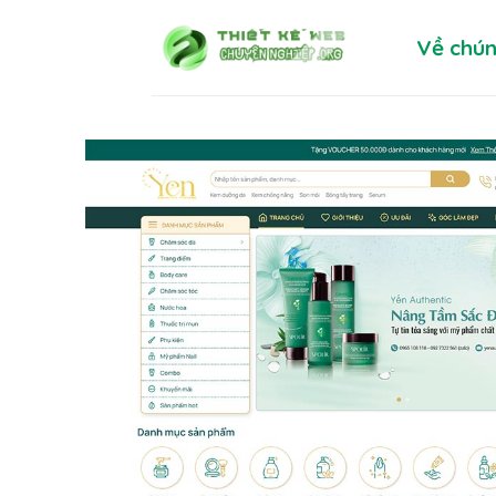
Skip
Về chún
to
content