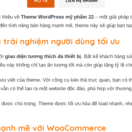
MÔ TẢ
LIÊN HỆ NHANH
i thiệu về
Theme WordPress mỹ phẩm 22
– một giải pháp 
ến tính năng bán hàng mạnh mẽ, theme này sẽ giúp bạn tạo
à trải nghiệm người dùng tối ưu
ới
giao diện tương thích đa thiết bị
. Bất kể khách hàng sử
ều này không chỉ tạo ấn tượng tốt mà còn giúp tăng tỷ lệ ch
ưu việt của theme. Với công cụ kéo thả trực quan, bạn có th
n vẫn có thể tạo ra một website độc đáo, phù hợp với thươn
ng được chú trọng. Theme được tối ưu hóa để load nhanh, nh
 mạnh mẽ với WooCommerce