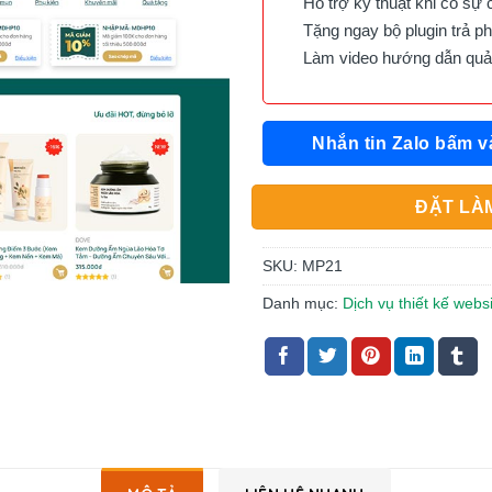
Hỗ trợ kỹ thuật khi có sự 
Tặng ngay bộ plugin trả phí 
Làm video hướng dẫn quản 
Nhắn tin Zalo bấm v
ĐẶT LÀM
SKU:
MP21
Danh mục:
Dịch vụ thiết kế web