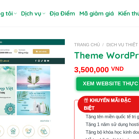
g tôi
Dịch vụ
Địa Điểm
Mã giảm giá
Kiến th
TRANG CHỦ
/
DỊCH VỤ THIẾT
Theme WordPr
3,500,000
VND
XEM WEBSITE THỰC
KHUYẾN MÃI ĐẶC
BIỆT
Tặng tên miền quốc tế trị 
Tặng 1 năm sử dụng hostin
Tặng bộ khóa học kinh doan