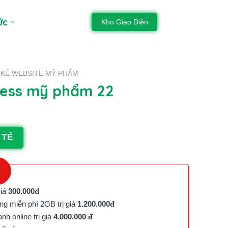
ức
Kho Giao Diện
 KẾ WEBSITE MỸ PHẨM
ess mỹ phẩm 22
 TẾ
giá
300.000đ
g miễn phí 2GB trị giá
1.200.000đ
h online trị giá
4.000.000 đ