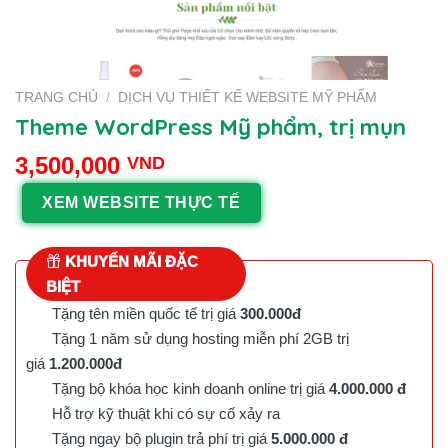
TRANG CHỦ
/
DỊCH VỤ THIẾT KẾ WEBSITE MỸ PHẨM
Theme WordPress Mỹ phẩm, trị mụn
3,500,000
VND
XEM WEBSITE THỰC TẾ
KHUYẾN MÃI ĐẶC
BIỆT
Tặng tên miền quốc tế trị giá
300.000đ
Tặng 1 năm sử dụng hosting miễn phí 2GB trị
giá
1.200.000đ
Tặng bộ khóa học kinh doanh online trị giá
4.000.000 đ
Hỗ trợ kỹ thuật khi có sự cố xảy ra
Tặng ngay bộ plugin trả phí trị giá
5.000.000 đ