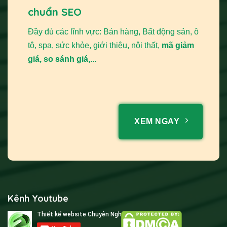
chuẩn SEO
Đầy đủ các lĩnh vực: Bán hàng, Bất động sản, ô
tô, spa, sức khỏe, giới thiệu, nội thất,
mã giảm
giá, so sánh giá,...
XEM NGAY
Kênh Youtube