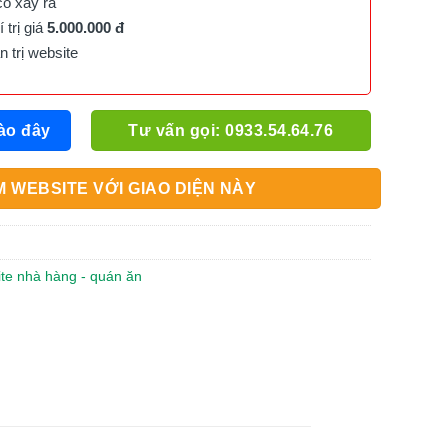
cố xảy ra
trị giá
5.000.000 đ
trị website
ào đây
Tư vấn gọi: 0933.54.64.76
 WEBSITE VỚI GIAO DIỆN NÀY
ite nhà hàng - quán ăn