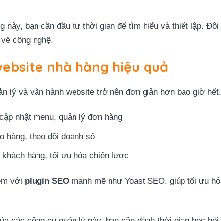
g này, bạn cần đầu tư thời gian để tìm hiểu và thiết lập. Đô
 về công nghệ.
website nhà hàng hiệu quả
 lý và vận hành website trở nên đơn giản hơn bao giờ hết. 
 cập nhật menu, quản lý đơn hàng
ho hàng, theo dõi doanh số
i khách hàng, tối ưu hóa chiến lược
èm với
plugin SEO
mạnh mẽ như Yoast SEO, giúp tối ưu hóa
 của các công cụ quản lý này, bạn cần dành thời gian học hỏ