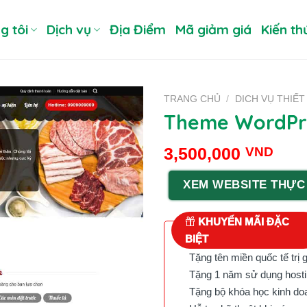
g tôi
Dịch vụ
Địa Điểm
Mã giảm giá
Kiến th
TRANG CHỦ
/
DICH VỤ THIẾT
Theme WordPre
3,500,000
VND
XEM WEBSITE THỰC
KHUYẾN MÃI ĐẶC
BIỆT
Tặng tên miền quốc tế trị 
Tặng 1 năm sử dụng hostin
Tặng bộ khóa học kinh doan