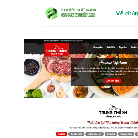
Skip
Về chún
to
content