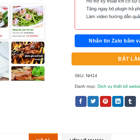
Hỗ trợ kỹ thuật khi có sự 
Tặng ngay bộ plugin trả phí 
Làm video hướng dẫn quản 
Nhắn tin Zalo bấm v
ĐẶT LÀM
SKU:
NH14
Danh mục:
Dich vụ thiết kế webs