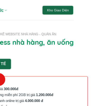
ức
Kho Giao Diện
 KẾ WEBSITE NHÀ HÀNG - QUÁN ĂN
ss nhà hàng, ăn uống
 TẾ
giá
300.000đ
g miễn phí 2GB trị giá
1.200.000đ
h online trị giá
4.000.000 đ