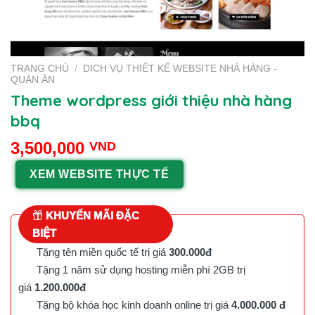
TRANG CHỦ
/
DICH VỤ THIẾT KẾ WEBSITE NHÀ HÀNG -
QUÁN ĂN
Theme wordpress giới thiệu nhà hàng
bbq
3,500,000
VND
XEM WEBSITE THỰC TẾ
KHUYẾN MÃI ĐẶC
BIỆT
Tặng tên miền quốc tế trị giá
300.000đ
Tặng 1 năm sử dụng hosting miễn phí 2GB trị
giá
1.200.000đ
Tặng bộ khóa học kinh doanh online trị giá
4.000.000 đ