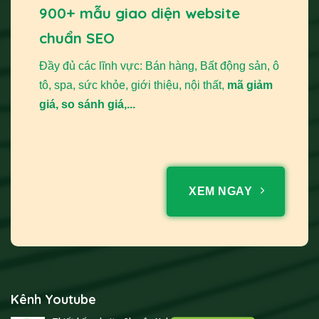
900+ mẫu giao diện website
chuẩn SEO
Đầy đủ các lĩnh vực: Bán hàng, Bất động sản, ô
tô, spa, sức khỏe, giới thiệu, nội thất,
mã giảm
giá, so sánh giá,...
XEM NGAY
Kênh Youtube