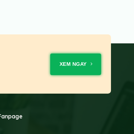
XEM NGAY
Fanpage