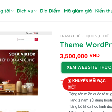
g tôi
Dịch vụ
Địa Điểm
Mã giảm giá
Kiến th
TRANG CHỦ
/
DỊCH VỤ THIẾT
Theme WordPre
3,500,000
VND
XEM WEBSITE THỰC
KHUYẾN MÃI ĐẶC
BIỆT
Tặng tên miền quốc tế trị 
Tặng 1 năm sử dụng hostin
Tặng bộ khóa học kinh doan