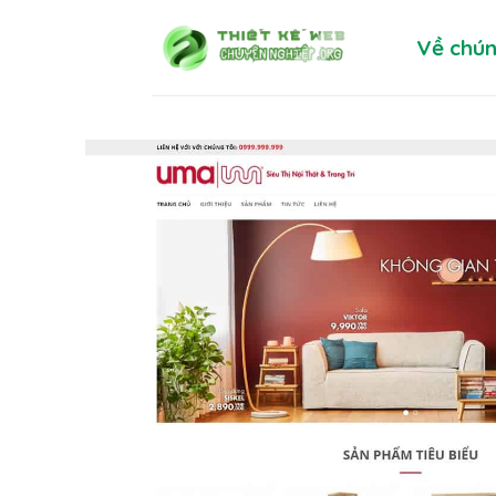
Skip
Về chún
to
content