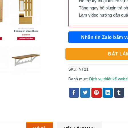
Hỗ trợ kỹ thuật khi có sự 
Tặng ngay bộ plugin trả phí 
Làm video hướng dẫn quản 
Nhắn tin Zalo bấm v
ĐẶT LÀM
SKU:
NT21
Danh mục:
Dịch vụ thiết kế websi