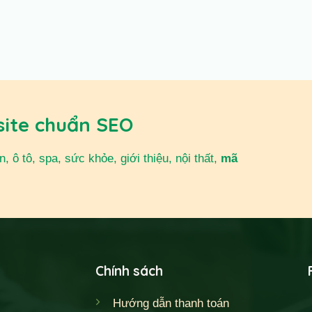
site chuẩn SEO
 ô tô, spa, sức khỏe, giới thiệu, nội thất,
mã
Chính sách
Hướng dẫn thanh toán