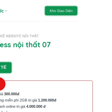
ức
Kho Giao Diện
 KẾ WEBSITE NỘI THẤT
ss nội thất 07
 TẾ
giá
300.000đ
g miễn phí 2GB trị giá
1.200.000đ
h online trị giá
4.000.000 đ