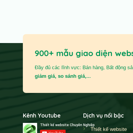
900+ mẫu giao diện web
Đầy đủ các lĩnh vực: Bán hàng, Bất động sản,
giảm giá, so sánh giá,...
Kênh Youtube
Dịch vụ nổi bậc
Thiết kế website