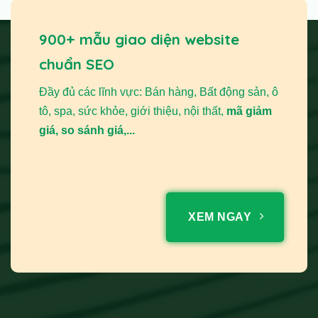
900+ mẫu giao diện website
chuẩn SEO
Đầy đủ các lĩnh vực: Bán hàng, Bất động sản, ô
tô, spa, sức khỏe, giới thiệu, nội thất,
mã giảm
giá, so sánh giá,...
XEM NGAY