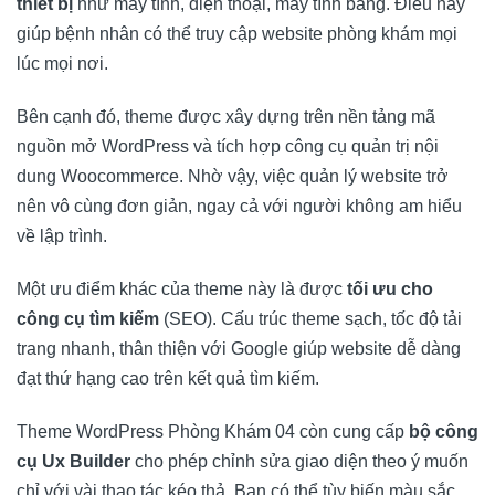
thiết bị
như máy tính, điện thoại, máy tính bảng. Điều này
giúp bệnh nhân có thể truy cập website phòng khám mọi
lúc mọi nơi.
Bên cạnh đó, theme được xây dựng trên nền tảng mã
nguồn mở WordPress và tích hợp công cụ quản trị nội
dung Woocommerce. Nhờ vậy, việc quản lý website trở
nên vô cùng đơn giản, ngay cả với người không am hiểu
về lập trình.
Một ưu điểm khác của theme này là được
tối ưu cho
công cụ tìm kiếm
(SEO). Cấu trúc theme sạch, tốc độ tải
trang nhanh, thân thiện với Google giúp website dễ dàng
đạt thứ hạng cao trên kết quả tìm kiếm.
Theme WordPress Phòng Khám 04 còn cung cấp
bộ công
cụ Ux Builder
cho phép chỉnh sửa giao diện theo ý muốn
chỉ với vài thao tác kéo thả. Bạn có thể tùy biến màu sắc,