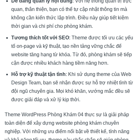
Dễ dàng quản lý nội dung
: Với hệ thống quản trị trực
quan, thân thiện, bạn có thể tự cập nhật thông tin mà
không cần kiến thức lập trình. Điều này giúp tiết kiệm
thời gian và chi phí cho phòng khám.
Tương thích tốt với SEO
: Theme được tối ưu các yếu
tố on-page và kỹ thuật, tạo nền tảng vững chắc để
website tăng hạng từ khóa. Từ đó, phòng khám sẽ tiếp
cận được nhiều khách hàng tiềm năng hơn.
Hỗ trợ kỹ thuật tận tình
: Khi sử dụng theme của
Web
Design Team
, bạn sẽ nhận được sự hỗ trợ nhiệt tình từ
đội ngũ chuyên gia. Mọi khó khăn, vướng mắc đều sẽ
được giải đáp và xử lý kịp thời.
Theme WordPress Phòng Khám 04 thực sự là giải pháp
toàn diện để xây dựng website phòng khám chuyên
nghiệp. Với những ưu điểm nổi bật về thiết kế, tính năng
và khả năng tối ưu, theme này chắc chắn sẽ giúp phòng