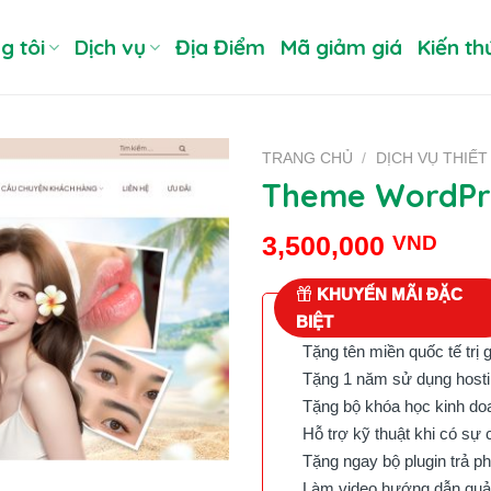
g tôi
Dịch vụ
Địa Điểm
Mã giảm giá
Kiến th
TRANG CHỦ
/
DỊCH VỤ THIẾT
Theme WordPr
3,500,000
VND
KHUYẾN MÃI ĐẶC
BIỆT
Tặng tên miền quốc tế trị 
Tặng 1 năm sử dụng hostin
Tặng bộ khóa học kinh doan
Hỗ trợ kỹ thuật khi có sự 
Tặng ngay bộ plugin trả phí 
Làm video hướng dẫn quản 