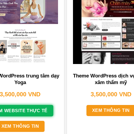
ordPress trung tâm dạy
Theme WordPress dịch v
Yoga
xăm thẩm mỹ
3,500,000
VND
3,500,000
VND
XEM THÔNG TIN
M WEBSITE THỰC TẾ
XEM THÔNG TIN