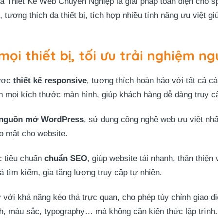
hiết Kế Web Chuyên Nghiệp là giải pháp toàn diện cho sp
tương thích đa thiết bị, tích hợp nhiều tính năng ưu việt gi
mọi thiết bị, tối ưu trải nghiệm n
ược
thiết kế responsive
, tương thích hoàn hảo với tất cả cá
ên mọi kích thước màn hình, giúp khách hàng dễ dàng truy c
nguồn mở WordPress
, sử dụng công nghệ web ưu việt nh
o mật cho website.
c tiêu chuẩn
chuẩn SEO
, giúp website tải nhanh, thân thiện
 tìm kiếm, gia tăng lượng truy cập tự nhiên.
r
với khả năng kéo thả trực quan, cho phép tùy chỉnh giao d
nh, màu sắc, typography… mà không cần kiến thức lập trình.