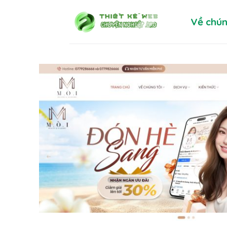
Skip
Về chún
to
content