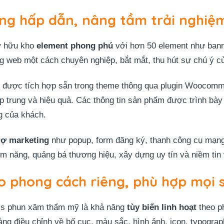
ăng hấp dẫn, nâng tầm trải nghi
ở hữu kho
element phong phú
với hơn 50 element như banne
ng web một cách chuyên nghiệp, bắt mắt, thu hút sự chú ý c
được tích hợp sẵn trong theme thông qua plugin Woocomme
trung và hiệu quả. Các thông tin sản phẩm được trình bày 
g của khách.
rợ marketing
như popup, form đăng ký, thanh công cụ mạng
iềm năng, quảng bá thương hiệu, xây dựng uy tín và niềm tin
o phong cách riêng, phù hợp mọi 
ss phun xăm thẩm mỹ là khả năng
tùy biến linh hoạt
theo p
dàng điều chỉnh về bố cục, màu sắc, hình ảnh, icon, typogr