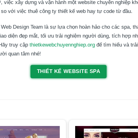
việc xây dựng và vận hành một website chuyên nghiệp khôn
so với việc thuê công ty thiết kế web hay tự code từ đầu.
ừ
Web Design Team
là sự lựa chọn hoàn hảo cho các spa, t
ao diện đẹp mắt, tối ưu trải nghiệm người dùng, tích hợp nh
 Hãy truy cập
thietkewebchuyennghiep.org
để tìm hiểu và tr
gười quan tâm nhé!
THIẾT KẾ WEBSITE SPA