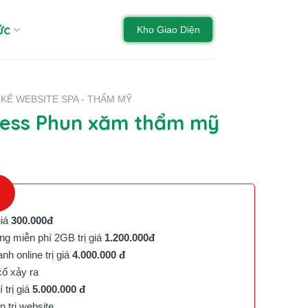
ức
Kho Giao Diện
 KẾ WEBSITE SPA - THẨM MỸ
ess Phun xăm thẩm mỹ
giá
300.000đ
g miễn phí 2GB trị giá
1.200.000đ
h online trị giá
4.000.000 đ
cố xảy ra
trị giá
5.000.000 đ
trị website