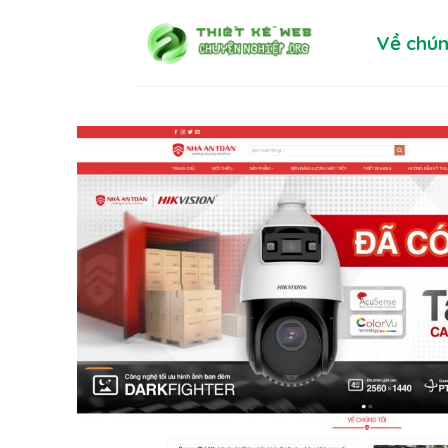
Skip
Về chún
to
content