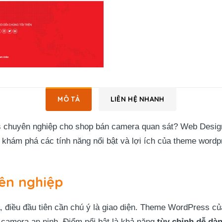
MÔ TẢ
LIÊN HỆ NHANH
huyên nghiệp cho shop bán camera quan sát? Web Design Te
khám phá các tính năng nổi bật và lợi ích của theme word
ên nghiệp
, điều đầu tiên cần chú ý là giao diện. Theme WordPress c
 camera an ninh. Điểm nổi bật là khả năng
tùy chỉnh dễ dà