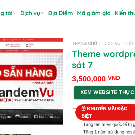
g tôi
Dịch vụ
Địa Điểm
Mã giảm giá
Kiến th
TRANG CHỦ
/
DỊCH VỤ THIẾ
Theme wordpre
sát 7
3,500,000
VND
XEM WEBSITE THỰC
KHUYẾN MÃI ĐẶC
BIỆT
Tặng tên miền quốc tế trị 
Tặng 1 năm sử dụng hostin