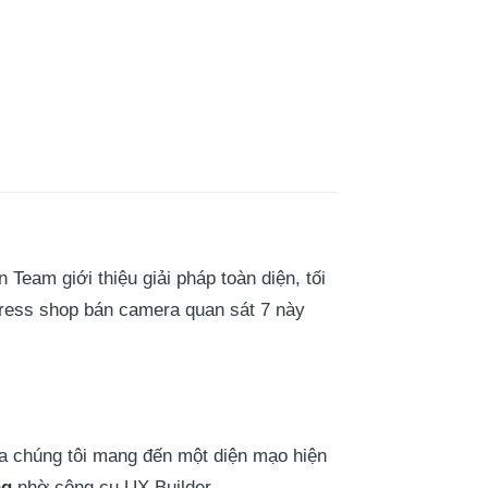
am giới thiệu giải pháp toàn diện, tối
press shop bán camera quan sát 7 này
ủa chúng tôi mang đến một diện mạo hiện
ng
nhờ công cụ UX Builder.