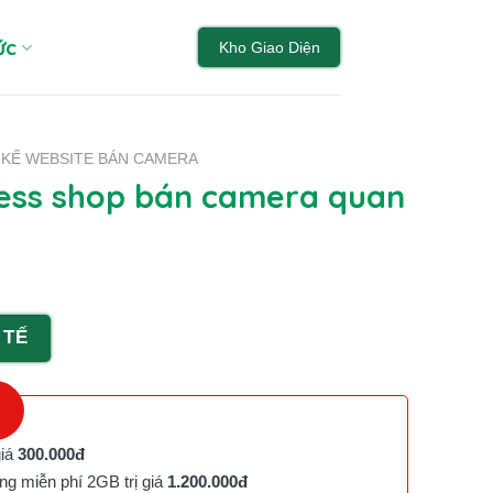
ức
Kho Giao Diện
T KẾ WEBSITE BÁN CAMERA
ss shop bán camera quan
 TẾ
giá
300.000đ
g miễn phí 2GB trị giá
1.200.000đ