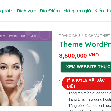
g tôi
Dịch vụ
Địa Điểm
Mã giảm giá
Kiến th
TRANG CHỦ
/
DỊCH VỤ THIẾT
Theme WordPre
3,500,000
VND
XEM WEBSITE THỰC
KHUYẾN MÃI ĐẶC
BIỆT
Tặng tên miền quốc tế trị 
Tặng 1 năm sử dụng hostin
Tặng bộ khóa học kinh doan