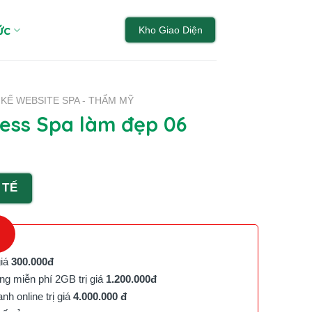
ức
Kho Giao Diện
 KẾ WEBSITE SPA - THẨM MỸ
ss Spa làm đẹp 06
 TẾ
giá
300.000đ
g miễn phí 2GB trị giá
1.200.000đ
h online trị giá
4.000.000 đ