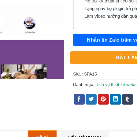
Hỗ trợ kỹ thuật khi có sự 
Tặng ngay bộ plugin trả phí 
Làm video hướng dẫn quản 
Nhắn tin Zalo bấm v
ĐẶT LÀM
SKU:
SPA15
Danh mục:
Dịch vụ thiết kế webs