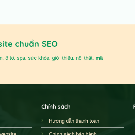
site chuẩn SEO
 ô tô, spa, sức khỏe, giới thiệu, nội thất,
mã
Chính sách
Hướng dẫn thanh toán
website
Chính sách bảo hành