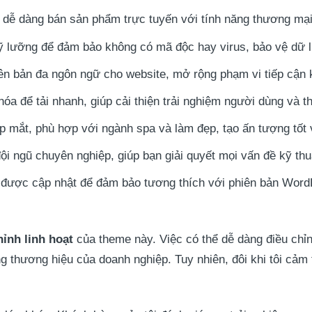
ể dễ dàng bán sản phẩm trực tuyến với tính năng thương mại
ỹ lưỡng để đảm bảo không có mã độc hay virus, bảo vệ dữ l
iên bản đa ngôn ngữ cho website, mở rộng phạm vi tiếp cận
hóa để tải nhanh, giúp cải thiện trải nghiệm người dùng và 
ẹp mắt, phù hợp với ngành spa và làm đẹp, tạo ấn tượng tốt
ội ngũ chuyên nghiệp, giúp bạn giải quyết mọi vấn đề kỹ thu
 được cập nhật để đảm bảo tương thích với phiên bản Word
hỉnh linh hoạt
của theme này. Việc có thể dễ dàng điều chỉn
g thương hiệu của doanh nghiệp. Tuy nhiên, đôi khi tôi cảm 