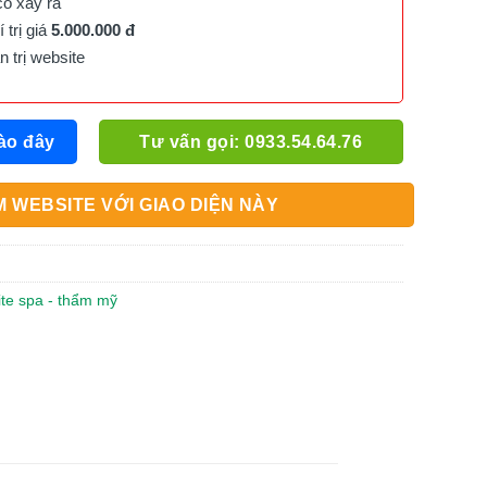
cố xảy ra
trị giá
5.000.000 đ
trị website
ào đây
Tư vấn gọi: 0933.54.64.76
 WEBSITE VỚI GIAO DIỆN NÀY
ite spa - thẩm mỹ