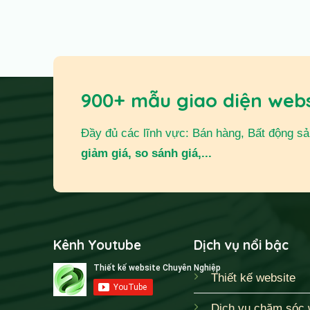
900+ mẫu giao diện web
Đầy đủ các lĩnh vực: Bán hàng, Bất động sản,
giảm giá, so sánh giá,...
Kênh Youtube
Dịch vụ nổi bậc
Thiết kế website
Dịch vụ chăm sóc 