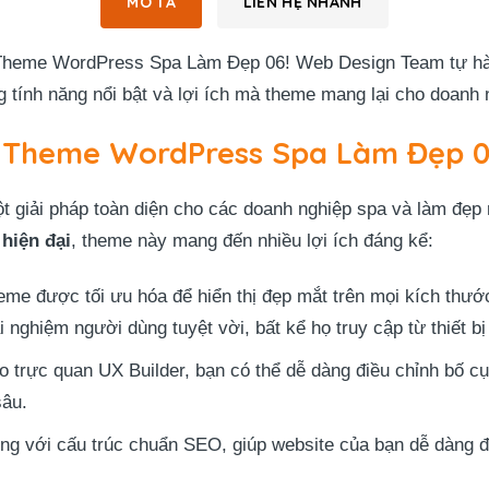
MÔ TẢ
LIÊN HỆ NHANH
Theme WordPress Spa Làm Đẹp 06! Web Design Team tự hào 
tính năng nổi bật và lợi ích mà theme mang lại cho doanh 
a Theme WordPress Spa Làm Đẹp 
giải pháp toàn diện cho các doanh nghiệp spa và làm đẹp 
à
hiện đại
, theme này mang đến nhiều lợi ích đáng kể:
eme được tối ưu hóa để hiển thị đẹp mắt trên mọi kích thướ
i nghiệm người dùng tuyệt vời, bất kể họ truy cập từ thiết bị
hảo trực quan UX Builder, bạn có thể dễ dàng điều chỉnh bố 
sâu.
g với cấu trúc chuẩn SEO, giúp website của bạn dễ dàng đ