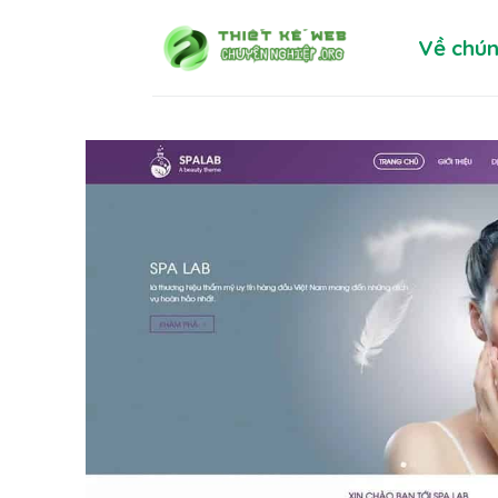
Skip
Về chún
to
content