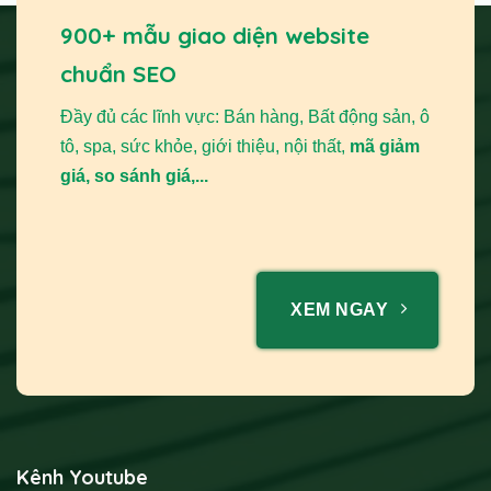
900+ mẫu giao diện website
chuẩn SEO
Đầy đủ các lĩnh vực: Bán hàng, Bất động sản, ô
tô, spa, sức khỏe, giới thiệu, nội thất,
mã giảm
giá, so sánh giá,...
XEM NGAY
Kênh Youtube