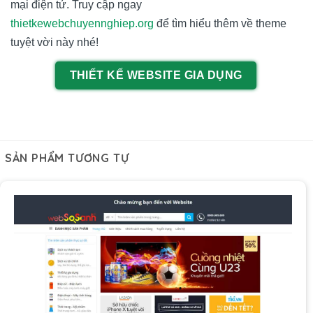
mại điện tử. Truy cập ngay
thietkewebchuyennghiep.org
để tìm hiểu thêm về theme
tuyệt vời này nhé!
THIẾT KẾ WEBSITE GIA DỤNG
SẢN PHẨM TƯƠNG TỰ