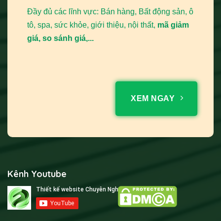
Đầy đủ các lĩnh vực: Bán hàng, Bất động sản, ô
tô, spa, sức khỏe, giới thiệu, nội thất,
mã giảm
giá, so sánh giá,...
XEM NGAY
Kênh Youtube