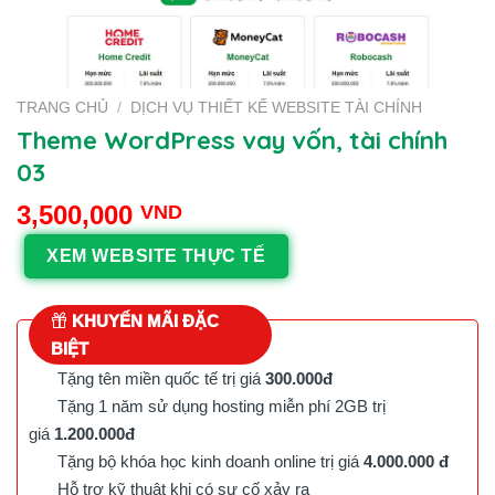
TRANG CHỦ
/
DỊCH VỤ THIẾT KẾ WEBSITE TÀI CHÍNH
Theme WordPress vay vốn, tài chính
03
3,500,000
VND
XEM WEBSITE THỰC TẾ
KHUYẾN MÃI ĐẶC
BIỆT
Tặng tên miền quốc tế trị giá
300.000đ
Tặng 1 năm sử dụng hosting miễn phí 2GB trị
giá
1.200.000đ
Tặng bộ khóa học kinh doanh online trị giá
4.000.000 đ
Hỗ trợ kỹ thuật khi có sự cố xảy ra