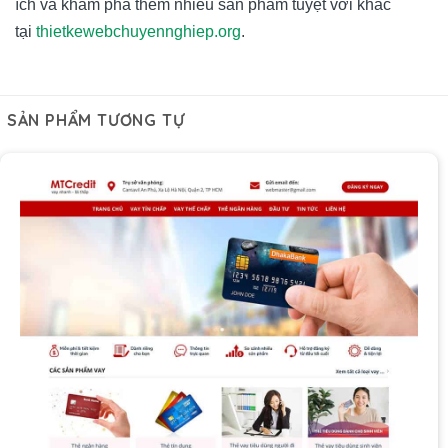
ích và khám phá thêm nhiều sản phẩm tuyệt vời khác
tại
thietkewebchuyennghiep.org
.
SẢN PHẨM TƯƠNG TỰ