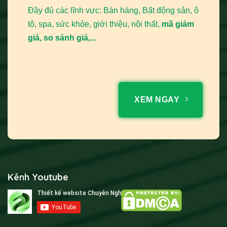
Đầy đủ các lĩnh vực: Bán hàng, Bất động sản, ô
tô, spa, sức khỏe, giới thiệu, nội thất,
mã giảm
giá, so sánh giá,...
XEM NGAY
Kênh Youtube