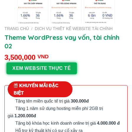
TRANG CHỦ
/
DỊCH VỤ THIẾT KẾ WEBSITE TÀI CHÍNH
Theme WordPress vay vốn, tài chính
02
3,500,000
VND
XEM WEBSITE THỰC TẾ
KHUYẾN MÃI ĐẶC
BIỆT
Tặng tên miền quốc tế trị giá
300.000đ
Tặng 1 năm sử dụng hosting miễn phí 2GB trị
giá
1.200.000đ
Tặng bộ khóa học kinh doanh online trị giá
4.000.000 đ
Hỗ trợ kỹ thuật khi có sự cố xảy ra