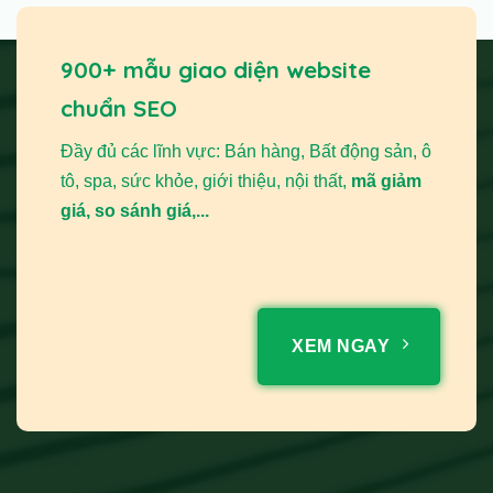
900+ mẫu giao diện website
chuẩn SEO
Đầy đủ các lĩnh vực: Bán hàng, Bất động sản, ô
tô, spa, sức khỏe, giới thiệu, nội thất,
mã giảm
giá, so sánh giá,...
XEM NGAY