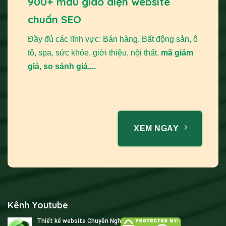
900+ mẫu giao diện website
chuẩn SEO
Đầy đủ các lĩnh vực: Bán hàng, Bất động sản, ô
tô, spa, sức khỏe, giới thiệu, nội thất,
mã giảm
giá, so sánh giá,...
XEM NGAY
Kênh Youtube