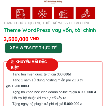
TRANG CHỦ
/
DỊCH VỤ THIẾT KẾ WEBSITE TÀI CHÍNH
Theme WordPress vay vốn, tài chính
3,500,000
VND
XEM WEBSITE THỰC TẾ
KHUYẾN MÃI ĐẶC
BIỆT
Tặng tên miền quốc tế trị giá
300.000đ
Tặng 1 năm sử dụng hosting miễn phí 2GB trị
giá
1.200.000đ
Tặng bộ khóa học kinh doanh online trị giá
4.000.000 đ
Hỗ trợ kỹ thuật khi có sự cố xảy ra
Tặng ngay bộ plugin trả phí trị giá
5.000.000 đ