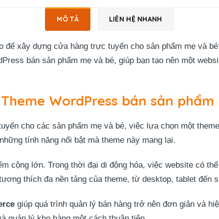
MÔ TẢ
LIÊN HỆ NHANH
hảo để xây dựng cửa hàng trực tuyến cho sản phẩm mẹ và 
Press bán sản phẩm mẹ và bé, giúp bạn tạo nên một websit
a Theme WordPress bán sản phẩm
 tuyến cho các sản phẩm mẹ và bé, việc lựa chọn một them
o những tính năng nổi bật mà theme này mang lại.
m cộng lớn. Trong thời đại di động hóa, việc website có thể hi
tương thích đa nền tảng của theme, từ desktop, tablet đến 
erce
giúp quá trình quản lý bán hàng trở nên đơn giản và hiệ
à quản lý kho hàng một cách thuận tiện.