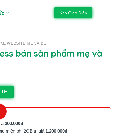
ức
Kho Giao Diện
 KẾ WEBSITE MẸ VÀ BÉ
ess bán sản phẩm mẹ và
 TẾ
giá
300.000đ
g miễn phí 2GB trị giá
1.200.000đ