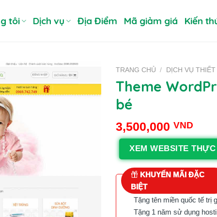
g tôi
Dịch vụ
Địa Điểm
Mã giảm giá
Kiến th
TRANG CHỦ
/
DỊCH VỤ THIẾT
Theme WordPr
bé
3,500,000
VND
XEM WEBSITE THỰC
KHUYẾN MÃI ĐẶC
BIỆT
Tặng tên miền quốc tế trị 
Tặng 1 năm sử dụng hostin