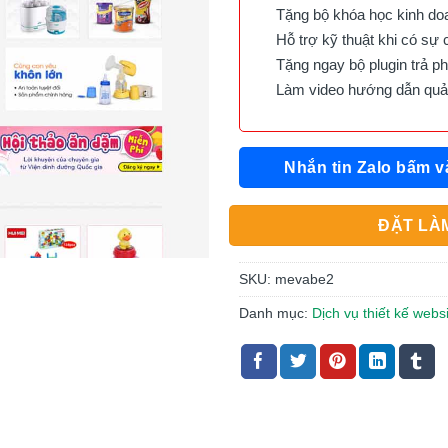
Tặng bộ khóa học kinh doan
Hỗ trợ kỹ thuật khi có sự 
Tặng ngay bộ plugin trả phí 
Làm video hướng dẫn quản 
Nhắn tin Zalo bấm v
ĐẶT LÀM
SKU:
mevabe2
Danh mục:
Dịch vụ thiết kế webs