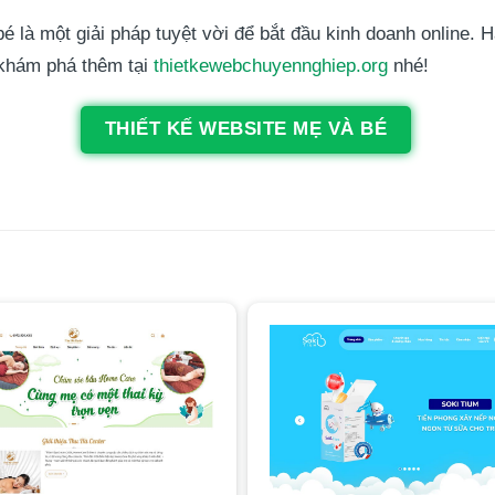
à một giải pháp tuyệt vời để bắt đầu kinh doanh online. H
 khám phá thêm tại
thietkewebchuyennghiep.org
nhé!
THIẾT KẾ WEBSITE MẸ VÀ BÉ