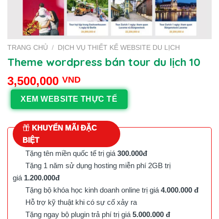
TRANG CHỦ
/
DỊCH VỤ THIẾT KẾ WEBSITE DU LỊCH
Theme wordpress bán tour du lịch 10
3,500,000
VND
XEM WEBSITE THỰC TẾ
KHUYẾN MÃI ĐẶC
BIỆT
Tặng tên miền quốc tế trị giá
300.000đ
Tặng 1 năm sử dụng hosting miễn phí 2GB trị
giá
1.200.000đ
Tặng bộ khóa học kinh doanh online trị giá
4.000.000 đ
Hỗ trợ kỹ thuật khi có sự cố xảy ra
Tặng ngay bộ plugin trả phí trị giá
5.000.000 đ