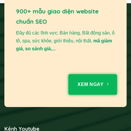
900+ mẫu giao diện website
chuẩn SEO
Đầy đủ các lĩnh vực: Bán hàng, Bất động sản, ô
tô, spa, sức khỏe, giới thiệu, nội thất,
mã giảm
giá, so sánh giá,...
XEM NGAY
Kênh Youtube