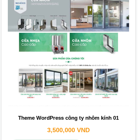
đúng đắn vào thị trường online rộng lớn.
Tăng Doanh Thu và Cải Thiện Dịch Vụ Khách Hàng
Website nhôm kính chuyên nghiệp giúp tiếp cận nhiều
khách hàng tiềm năng hơn. Bạn có thể giới thiệu chi tiết
sản phẩm và tích hợp chức năng bán hàng online, giúp
khách hàng dễ dàng đặt hàng. Điều này không chỉ tăng
doanh thu mà còn cải thiện dịch vụ khách hàng thông qua
việc cung cấp thông tin nhanh chóng và hỗ trợ 24/7.
Tiết Kiệm Chi Phí và Nâng Cao Cạnh Tranh
So với các hình thức quảng cáo truyền thống, website giúp
tiết kiệm chi phí
Marketing
và quản lý. Một
thiết kế
Theme WordPress công ty nhôm kính 01
website chuyên nghiệp
chuẩn SEO và hiện đại sẽ nâng
cao khả năng cạnh tranh của doanh nghiệp, giúp bạn nổi
3,500,000
VND
bật hơn đối thủ. Website còn có chế độ bảo mật cao,