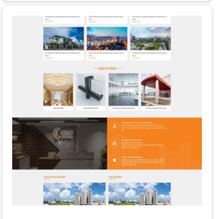
website phải đảm bảo hiển thị tốt trên mọi thiết bị di động
để không bỏ lỡ khách hàng tiềm năng.
Tối Ưu Hóa Tốc Độ Tải Trang
Sử dụng các công nghệ tiên tiến như HTML5, CSS3, PHP
để đảm bảo tốc độ tải trang nhanh chóng, không để người
dùng chờ đợi.
Sử Dụng Hình Ảnh và Video Chất Lượng Cao
Hình ảnh và video sắc nét, chân thực về sản phẩm và công
trình như
nhôm xingfa
hay
sắt nhôm
giúp thu hút sự chú
ý và tạo ấn tượng mạnh mẽ với khách hàng.
Quy Trình Thiết Kế Website Nhôm Kính
Chuyên Nghiệp
Một quy trình chuyên nghiệp sẽ đảm bảo chất lượng và