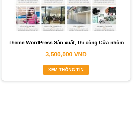
Đào tạo sử dụng
: Hướng dẫn khách hàng quản trị
website, đăng tải sản phẩm, bài viết.
Bảo trì, nâng cấp trang web
: Hỗ trợ kỹ thuật, bảo trì và
nâng cấp website định kỳ.
Theme WordPress Sản xuất, thi công Cửa nhôm
Các Loại Dịch Vụ Thiết Kế Website Nhôm
3,500,000
VND
Kính Tại PhucT Digital
PhucT Digital cung cấp đa dạng các gói dịch vụ để đáp
XEM THÔNG TIN
ứng mọi nhu cầu của doanh nghiệp.
Thiết kế website nhôm kính trọn gói
: Quy trình làm việc
chuyên nghiệp từ A-Z. Phù hợp với doanh nghiệp muốn có
một website hoàn chỉnh mà không cần lo về kỹ thuật.
Thiết kế website nhôm kính theo yêu cầu
: Tùy chỉnh
giao diện và tính năng theo đặc thù riêng, đảm bảo sự độc
đáo và phù hợp nhất với mục tiêu kinh doanh.