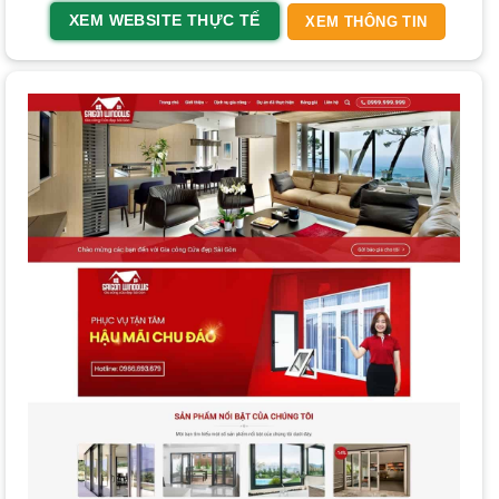
chống lại các hacker và đối thủ, đảm bảo an toàn dữ liệu.
XEM WEBSITE THỰC TẾ
XEM THÔNG TIN
Những Tính Năng Cần Có Của Một Website
Nhôm Kính Hiệu Quả
Để một trang web nhôm kính hoạt động hiệu quả, nó cần
tích hợp các tính năng quan trọng sau đây.