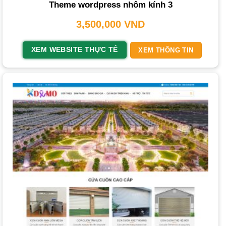
Theme wordpress nhôm kính 3
tiến độ dự án.
3,500,000
VND
Tiếp nhận yêu cầu từ khách hàng
: Thu thập thông tin chi
tiết về mong muốn, mục tiêu kinh doanh.
XEM WEBSITE THỰC TẾ
XEM THÔNG TIN
Lựa chọn tên miền – Web hosting
: Tư vấn và đăng ký
tên miền,
Hosting
phù hợp, đảm bảo website hoạt động
ổn định.
Thiết kế giao diện
: Xây dựng giao diện độc đáo, phù hợp
với thương hiệu, đảm bảo thẩm mỹ và dễ sử dụng.
Xây dựng các tính năng cho website
: Phát triển các
module và tính năng đã thống nhất.
Kiểm thử trang web
: Kiểm tra toàn diện các chức năng,
tương thích trên các thiết bị và trình duyệt.
Hoàn thiện Website
: Tối ưu hóa website, đưa vào hoạt
động chính thức.