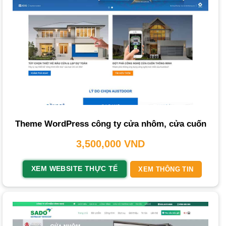
hữu một trang web chuẩn SEO, thân thiện di động và tích
hợp đầy đủ tính năng hiện đại đã trở thành một nhu cầu
cấp thiết, giúp bạn nổi bật trong môi trường cạnh tranh.
Tại Sao Bạn Cần Thiết Kế Website Nhôm
Kính?
Việc đầu tư vào một trang web cho ngành nhôm kính mang
lại nhiều lợi ích vượt trội, giúp doanh nghiệp phát triển bền
vững.
Theme WordPress công ty cửa nhôm, cửa cuốn
Xây Dựng Thương Hiệu và Mở Rộng Khách Hàng
3,500,000
VND
Một website chuyên nghiệp là nền tảng để khẳng định
XEM WEBSITE THỰC TẾ
XEM THÔNG TIN
thương hiệu trực tuyến. Nó cho phép bạn
show
hàng trăm,
thậm chí hàng nghìn
sản phẩm
như
cửa sắt
,
cửa cuốn
,
sắt mỹ thuật
lên đó cho khách hàng tham khảo một cách
trực quan nhất mà không tốn chi phí thuê mặt bằng. Với
lượng người truy cập internet khổng lồ, đây là hướng đi