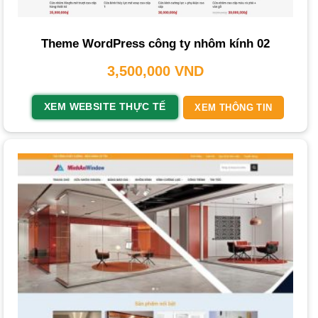
Xem thêm
Các loại website phổ biến hiện nay và ưu nhược
điểm của từng loại
Theme WordPress công ty nhôm kính 02
Giao Diện Chuyên Nghiệp và Thân Thiện Người Dùng
3,500,000
VND
Website cần có giao diện hoàn hảo, hài hòa, làm nổi bật
thông tin quan trọng. Giao diện phải dễ sử dụng và tương
XEM WEBSITE THỰC TẾ
XEM THÔNG TIN
thích với mọi thiết bị (PC, tablet, smartphone) để đảm bảo
trải nghiệm người dùng tốt nhất.
Hiển Thị Sản Phẩm Đa Dạng và Chi Tiết
Cần có chức năng hiển thị sản phẩm thông minh. Phần
xem nhanh thông qua một popup hiển thị giúp người xem
không cần chuyển trang khi xem sản phẩm khác. Các chức
năng mua hàng đầy đủ như những trang
thiết kế website
bán hàng
khác cũng rất cần thiết.
Tính Năng Chuẩn SEO