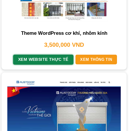
Các Loại Dịch Vụ Thiết Kế Website Nhôm Kính Tại
PhucT Digital
Nền Tảng Thiết Kế Website Nhôm Kính Mà PhucT
Digital Lựa Chọn Cho Bạn
Theme WordPress cơ khí, nhôm kính
Chi Phí và Thời Gian Thiết Kế Website Nhôm Kính
3,500,000
VND
Làm Thế Nào để Chọn Dịch Vụ Thiết Kế Website
Nhôm Kính Phù Hợp?
XEM WEBSITE THỰC TẾ
XEM THÔNG TIN
Tại Sao Nên Thiết Kế Website Nhôm Kính Tại PhucT
Digital?
Câu Hỏi Thường Gặp Khi Thiết Kế Website Nhôm
Kính
Dịch vụ thiết kế website nhôm kính
chuyên nghiệp là
giải pháp then chốt giúp các doanh nghiệp tiếp cận khách
hàng, xây dựng thương hiệu và gia tăng doanh số.
THIETKEWEBCHUYENNGHIEP.ORG nhận thấy việc sở