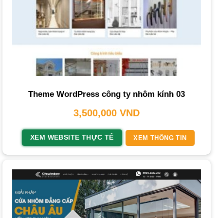
Website cần được
thiết kế web chuẩn seo
và thân thiện
với các công cụ tìm kiếm như Google, Bing, AI. Điều này
giúp website có thứ hạng cao, từ đó khách hàng dễ dàng
tìm thấy bạn hơn.
Hệ Thống Quản Lý Đơn Hàng và Khách Hàng
Module quản lý đơn hàng
: Thống kê, tìm kiếm đơn hàng.
Theme WordPress công ty nhôm kính 03
Module quản lý thông tin website
: Địa chỉ, số điện thoại,
3,500,000
VND
email, bản đồ.
Module quản lý người dùng
: Thêm, sửa, xóa, tìm kiếm
XEM WEBSITE THỰC TẾ
XEM THÔNG TIN
người dùng.
Module quản lý thư liên hệ
: Form cho khách hàng gửi
thông tin đến quản trị viên.
Tích Hợp Mạng Xã Hội và Hỗ Trợ Trực Tuyến