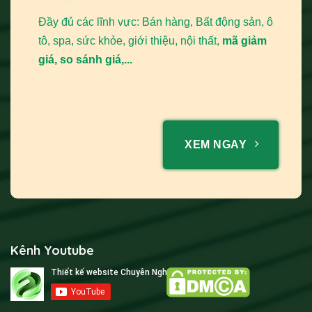
và plugin phong phú, cộng đồng hỗ trợ lớn và khả năng tối
Đầy đủ các lĩnh vực: Bán hàng, Bất động sản, ô
ưu SEO tốt. Nền tảng này phù hợp với hầu hết quy mô
tô, spa, sức khỏe, giới thiệu, nội thất,
mã giảm
doanh nghiệp, đảm bảo website không chỉ đẹp mà còn
giá, so sánh giá,...
mạnh mẽ về chức năng.
XEM NGAY
Kênh Youtube
Xem thêm
Nền Tảng Thiết Kế Website: So Sánh CMS &
Website Builder 2026