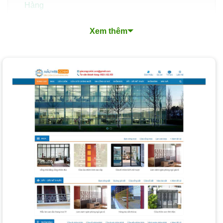
Hàng
Tiết Kiệm Chi Phí và Nâng Cao Cạnh Tranh
Xem thêm
Những Tính Năng Cần Có Của Một Website Nhôm
Kính Hiệu Quả
Giao Diện Chuyên Nghiệp và Thân Thiện Người
Dùng
Hiển Thị Sản Phẩm Đa Dạng và Chi Tiết
Tính Năng Chuẩn SEO
Hệ Thống Quản Lý Đơn Hàng và Khách Hàng
Tích Hợp Mạng Xã Hội và Hỗ Trợ Trực Tuyến
Xu Hướng Thiết Kế Website Nhôm Kính Nổi Bật
Thiết Kế Tối Giản (Minimalism)
Tương Thích Di Động (Mobile-First Design)
Tối Ưu Hóa Tốc Độ Tải Trang
Sử Dụng Hình Ảnh và Video Chất Lượng Cao
Quy Trình Thiết Kế Website Nhôm Kính Chuyên
Nghiệp