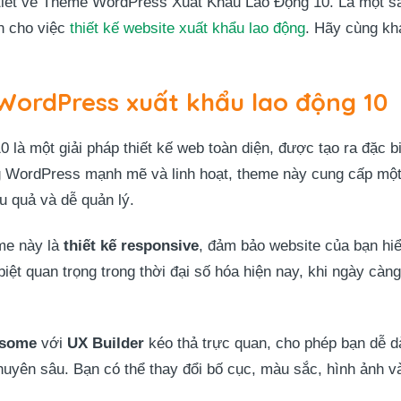
 tiết về Theme WordPress Xuất Khẩu Lao Động 10. Là một
n cho việc
thiết kế website xuất khẩu lao động
. Hãy cùng kh
ordPress xuất khẩu lao động 10
à một giải pháp thiết kế web toàn diện, được tạo ra đặc bi
ng WordPress mạnh mẽ và linh hoạt, theme này cung cấp một 
u quả và dễ quản lý.
me này là
thiết kế responsive
, đảm bảo website của bạn hiển 
biệt quan trọng trong thời đại số hóa hiện nay, khi ngày càn
tsome
với
UX Builder
kéo thả trực quan, cho phép bạn dễ dà
uyên sâu. Bạn có thể thay đổi bố cục, màu sắc, hình ảnh và