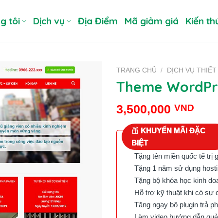
g tôi
Dịch vụ
Địa Điểm
Mã giảm giá
Kiến th
TRANG CHỦ
/
DỊCH VỤ THIẾ
Theme WordPre
3,500,000
VND
KHUYẾN MÃI ĐẶC
BIỆT
Tặng tên miền quốc tế trị 
Tặng 1 năm sử dụng hostin
Tặng bộ khóa học kinh doan
Hỗ trợ kỹ thuật khi có sự 
Tặng ngay bộ plugin trả phí 
Làm video hướng dẫn quản 