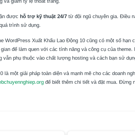
 và giảm tỷ lệ thoát trang.
nhận được
hỗ trợ kỹ thuật 24/7
từ đội ngũ chuyên gia. Điều 
 quá trình sử dụng.
e WordPress Xuất Khẩu Lao Động 10 cũng có một số hạn ch
 gian để làm quen với các tính năng và công cụ của theme.
g vẫn phụ thuộc vào chất lượng hosting và cách bạn sử dụn
à một giải pháp toàn diện và mạnh mẽ cho các doanh nghiệ
ebchuyennghiep.org
để biết thêm chi tiết và đặt mua. Đừng 