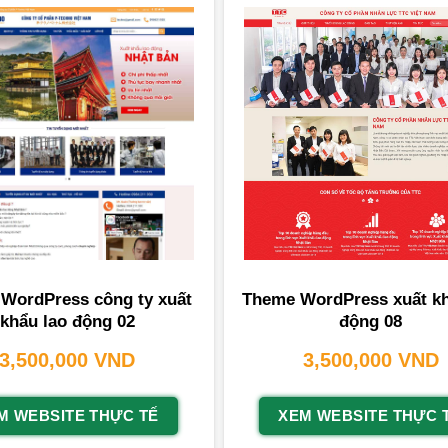
WordPress công ty xuất
Theme WordPress xuất kh
khẩu lao động 02
động 08
3,500,000
VND
3,500,000
VND
M WEBSITE THỰC TẾ
XEM WEBSITE THỰC 