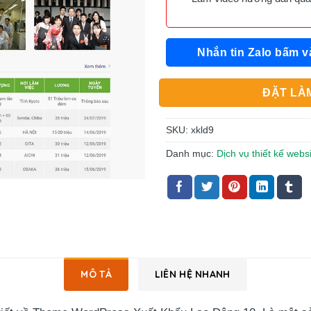
Nhắn tin Zalo bấm v
ĐẶT LÀM
SKU:
xkld9
Danh mục:
Dịch vụ thiết kế webs
MÔ TẢ
LIÊN HỆ NHANH