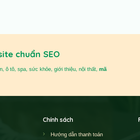
site chuẩn SEO
 ô tô, spa, sức khỏe, giới thiệu, nội thất,
mã
Chính sách
Hướng dẫn thanh toán