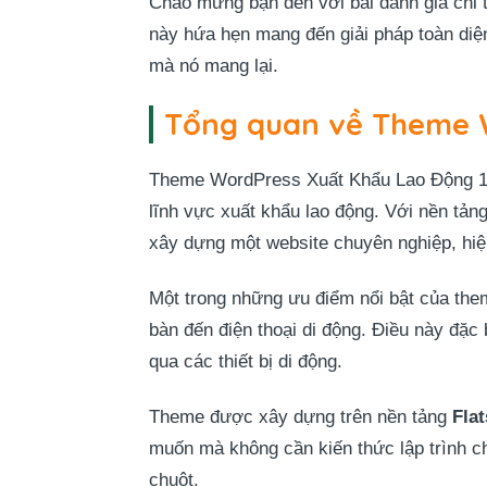
Chào mừng bạn đến với bài đánh giá chi
này hứa hẹn mang đến giải pháp toàn diệ
mà nó mang lại.
Tổng quan về Theme W
Theme WordPress Xuất Khẩu Lao Động 10 l
lĩnh vực xuất khẩu lao động. Với nền tả
xây dựng một website chuyên nghiệp, hiệ
Một trong những ưu điểm nổi bật của the
bàn đến điện thoại di động. Điều này đặc 
qua các thiết bị di động.
Theme được xây dựng trên nền tảng
Fla
muốn mà không cần kiến thức lập trình ch
chuột.