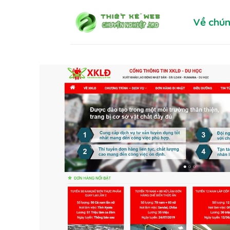
Skip
Về chún
to
content