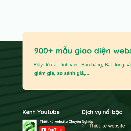
900+ mẫu giao diện web
Đầy đủ các lĩnh vực: Bán hàng, Bất động sản,
giảm giá, so sánh giá,...
Kênh Youtube
Dịch vụ nổi bậc
Thiết kế website