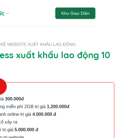
ức
Kho Giao Diện
T KẾ WEBSITE XUẤT KHẨU LAO ĐỘNG
ss xuất khẩu lao động 10
giá
300.000đ
g miễn phí 2GB trị giá
1.200.000đ
h online trị giá
4.000.000 đ
cố xảy ra
trị giá
5.000.000 đ
trị website