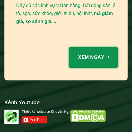
Đầy đủ các lĩnh vực: Bán hàng, Bất động sản, ô
tô, spa, sức khỏe, giới thiệu, nội thất,
mã giảm
giá, so sánh giá,...
XEM NGAY
Kênh Youtube