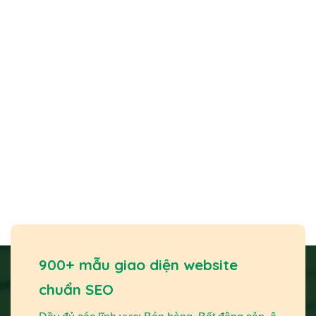
giới thiệu nguồn gốc,
dây chuyền
sản xuất và giá trị cốt lõi
của sản phẩm. Bạn có thể minh bạch thông tin về các sản
phẩm như dầu
đậu nành meizan
, dầu
Tường An
, hay
dầu lạc
nguyên chất. Điều này tạo dựng niềm tin và sự
khác biệt. Đồng thời, trang web giúp bạn tiếp cận khách
hàng trên toàn quốc, vượt qua giới hạn địa lý của các kênh
truyền thống.
Tăng doanh thu và cải thiện dịch vụ khách hàng:
Một
thiết kế website chuyên nghiệp
với giao diện trực quan
và quy trình mua hàng đơn giản sẽ khuyến khích khách
hàng giao dịch. Các tính năng giỏ hàng, thanh toán trực
tuyến và quản lý đơn hàng tối ưu hóa trải nghiệm mua
sắm, trực tiếp thúc đẩy doanh số. Website còn là kênh hỗ
trợ khách hàng hiệu quả qua form liên hệ, chatbot, giúp
900+ mẫu giao diện website
giải đáp thắc mắc nhanh chóng và nâng cao sự hài lòng.
chuẩn SEO
Tiết kiệm chi phí và nâng cao năng lực cạnh tranh:
So