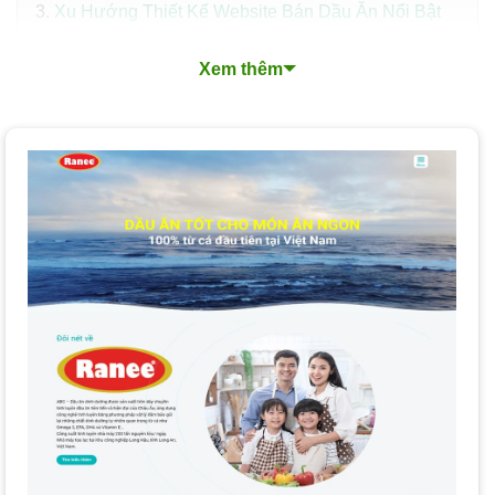
Xu Hướng Thiết Kế Website Bán Dầu Ăn Nổi Bật
Quy Trình Thiết Kế Website Bán Dầu Ăn Chuyên
Xem thêm
Nghiệp
Các Loại Dịch Vụ Thiết Kế Website Bán Dầu Ăn
Nền Tảng Thiết Kế Website Phổ Biến: WordPress +
WooCommerce
Chi Phí và Thời Gian Thiết Kế Website Bán Dầu Ăn
Làm Thế Nào Để Chọn Dịch Vụ Thiết Kế Website
Bán Dầu Ăn Phù Hợp?
Tại Sao Nên Thiết Kế Website Bán Dầu Ăn Tại
PhucT Digital?
Câu Hỏi Thường Gặp Khi Thiết Kế Website Bán Dầu
Ăn
Đăng Ký Tư Vấn Miễn Phí Dịch Vụ Thiết Kế Website
Bán Dầu Ăn
Dịch vụ thiết kế website bán dầu ăn
(dầu thực vật)
là