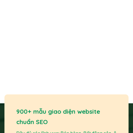
Sở hữu một
thiết kế website
bán sản phẩm từ dừa mang
lại nhiều lợi ích chiến lược. Nó không chỉ là một kênh bán
hàng mà còn là trung tâm cho mọi hoạt động marketing và
xây dựng thương hiệu của bạn.
900+ mẫu giao diện website
chuẩn SEO
Xem thêm
Quy Trình Thiết Kế Website: Hướng Dẫn 9