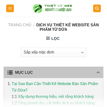
Skip
to
content
TRANG CHỦ
/
DỊCH VỤ THIẾT KẾ WEBSITE SẢN
PHẨM TỪ DỪA
LỌC
MỤC LỤC
Tại Sao Bạn Cần Thiết Kế Website Bán Sản Phẩm
Từ Dừa?
Xây dựng thương hiệu, mở rộng khách hàng
Tăng doanh thu, cải thiện dịch vụ khách hàng