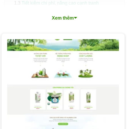
Tiết kiệm chi phí, nâng cao cạnh tranh
Mẫu thiết kế website sản phẩm từ dừa đẹp, chuẩn
Xem thêm
SEO
Những Tính Năng Cần Có Của Một Website Bán Sản
Phẩm Từ Dừa Hiệu Quả
Xu Hướng Thiết Kế Website Bán Sản Phẩm Từ Dừa
Nổi Bật
Quy Trình Thiết Kế Website Bán Sản Phẩm Từ Dừa
Chuyên Nghiệp
Các Loại Dịch vụ Thiết kế Website Bán Sản Phẩm Từ
Dừa
Nền tảng thiết kế website Bán Sản Phẩm Từ Dừa mà
PhucT Digital lựa chọn cho bạn?
Chi phí và Thời gian Thiết kế Website Bán Sản Phẩm
Từ Dừa
Làm Thế nào để Chọn Dịch vụ Thiết kế Website Bán
Sản Phẩm Từ Dừa Phù hợp?