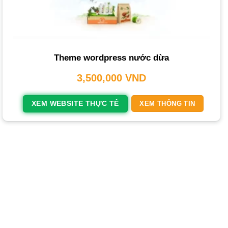
Tại sao nên thiết kế website Bán Sản Phẩm Từ Dừa
tại PhucT Digital
Câu hỏi thường gặp khi thiết kế website Bán Sản
Phẩm Từ Dừa
Theme wordpress nước dừa
Đăng ký tư vấn miễn phí dịch vụ thiết kế website Bán
3,500,000
VND
Sản Phẩm Từ Dừa
XEM WEBSITE THỰC TẾ
XEM THÔNG TIN
Dịch vụ Thiết kế website sản phẩm từ dừa
(nước dừa
,
kẹo dừa
,
cơm dừa)
của
THIETKEWEBCHUYENNGHIEP.ORG
là giải pháp giúp
bạn xây dựng nền tảng kinh doanh trực tuyến vững chắc.
Một trang web không chỉ trưng bày sản phẩm mà còn là
công cụ cốt lõi để định vị thương hiệu dừa và tiếp cận
khách hàng toàn cầu.
Tại Sao Bạn Cần Thiết Kế Website Bán Sản
Phẩm Từ Dừa?