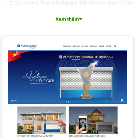
Xu Hướng Thiết Kế Website Nổi Bật Cho Ngành Cửa
Quy Trình Thiết Kế Website Chuyên Nghiệp
Xem thêm
Các Loại Dịch Vụ Thiết Kế Website Bán Cửa Phổ
Biến
Nền Tảng Thiết Kế Website PhucT Digital Lựa Chọn:
WordPress + WooCommerce
Chi Phí và Thời Gian Thiết Kế Website
Làm Thế Nào Để Chọn Dịch Vụ Thiết Kế Website
Bán Cửa Phù Hợp?
Tại Sao Nên Thiết Kế Website Bán Cửa Tại PhucT
Digital?
Câu Hỏi Thường Gặp Khi Thiết Kế Website
Đăng Ký Tư Vấn Miễn Phí Dịch Vụ Thiết Kế Website
Ngay Hôm Nay!
Dịch vụ Thiết kế website bán cửa cuốn
của
THIETKEWEBCHUYENNGHIEP.ORG là giải pháp toàn