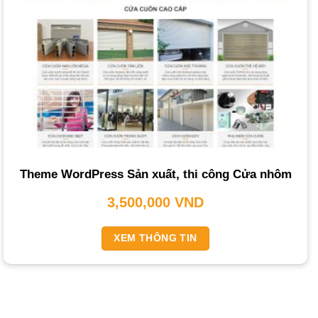
thời, website giúp bạn tiếp cận không giới hạn khách hàng
tiềm năng trên toàn quốc.
Tăng doanh thu và cải thiện dịch vụ khách hàng
: Một
cửa hàng trực tuyến hoạt động 24/7 cho phép khách hàng
tìm kiếm thông tin, xem sản phẩm và đặt hàng mọi lúc.
Điều này giúp tăng cơ hội bán hàng và mang lại trải
nghiệm mua sắm tiện lợi. Hệ thống hỗ trợ trực tuyến,
chatbox hay form liên hệ giúp doanh nghiệp phản hồi
nhanh chóng các thắc mắc của khách hàng, nâng cao sự
Theme WordPress Sản xuất, thi công Cửa nhôm
hài lòng.
3,500,000
VND
Tiết kiệm chi phí và nâng cao cạnh tranh
: So với chi phí
thuê mặt bằng hay quảng cáo truyền thống, đầu tư vào
XEM THÔNG TIN
website và marketing trực tuyến thường hiệu quả hơn.
Website giúp giảm gánh nặng chi phí vận hành, đồng thời
cho phép bạn cạnh tranh sòng phẳng với các đối thủ lớn
hơn thông qua tối ưu hóa
SEO
và các chiến dịch quảng