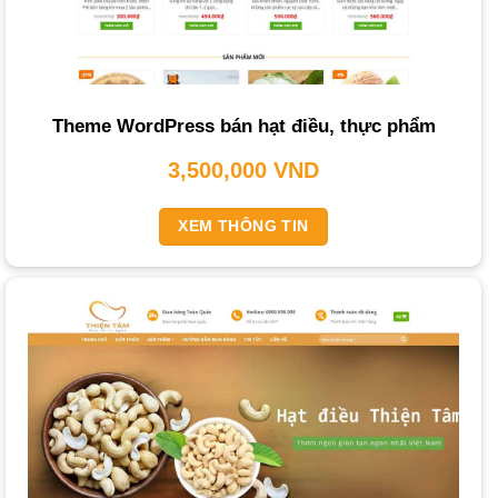
Dịch vụ thiết kế website bán hạt điều
là giải pháp then
chốt giúp doanh nghiệp tiếp cận khách hàng, xây dựng
thương hiệu và tối ưu doanh thu.
Theme WordPress bán hạt điều, thực phẩm
THIETKEWEBCHUYENNGHIEP.ORG
hiểu rằng một
3,500,000
VND
trang web
chuyên nghiệp cần có những tính năng hiệu
quả và quy trình thực hiện rõ ràng để mang lại thành công.
XEM THÔNG TIN
Tại Sao Bạn Cần Thiết Kế Website Bán Hạt
Điều?
Sở hữu một website chuyên nghiệp là yếu tố cốt lõi để
kinh doanh hạt điều thành công. Một
trang web
không chỉ
là kênh
bán hàng online
mà còn là bộ mặt đại diện cho
thương hiệu của bạn, mang lại nhiều lợi ích rõ rệt.