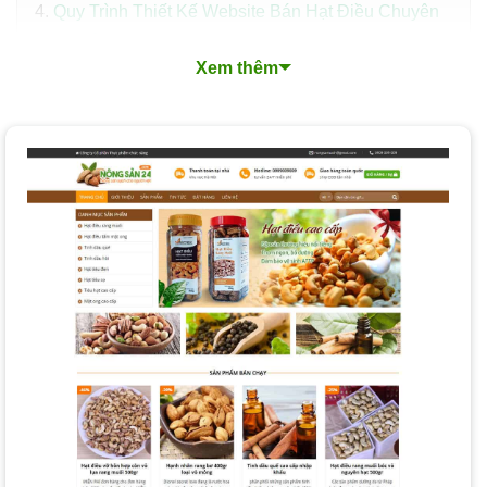
Quy Trình Thiết Kế Website Bán Hạt Điều Chuyên
Nghiệp
Xem thêm
Các Loại Dịch Vụ Thiết Kế Website Hạt Điều Tại
PhucT Digital
Nền Tảng Thiết Kế Website Hạt Điều Mà PhucT
Digital Lựa Chọn Cho Bạn
Chi Phí và Thời Gian Thiết Kế Website Hạt Điều
Các yếu tố ảnh hưởng đến chi phí:
Thời gian hoàn thành trung bình:
So sánh gói giá rẻ và cao cấp (PhucT Digital):
Làm Thế Nào để Chọn Dịch Vụ Thiết Kế Website Hạt
Điều Phù Hợp?
Tại Sao Nên Thiết Kế Website Hạt Điều Tại PhucT
Digital?
Câu Hỏi Thường Gặp Khi Thiết Kế Website Hạt Điều
Đăng Ký Tư Vấn Miễn Phí Dịch Vụ Thiết Kế Website
Hạt Điều