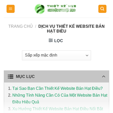
Skip
to
content
TRANG CHỦ
/
DỊCH VỤ THIẾT KẾ WEBSITE BÁN
HẠT ĐIỀU
LỌC
MỤC LỤC
Tại Sao Bạn Cần Thiết Kế Website Bán Hạt Điều?
Những Tính Năng Cần Có Của Một Website Bán Hạt
Điều Hiệu Quả
Xu Hướng Thiết Kế Website Bán Hạt Điều Nổi Bật