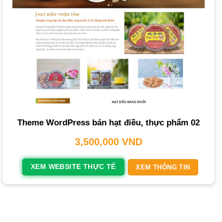
Xem thêm
Làm thế nào để website của tôi có tốc độ tải
Theme WordPress bán hạt điều, thực phẩm 02
trang nhanh? Hướng Dẫn Chi Tiết A-Z
3,500,000
VND
Xây dựng thương hiệu và mở rộng khách hàng:
Website là nơi bạn giới thiệu câu chuyện thương hiệu, quy
XEM WEBSITE THỰC TẾ
XEM THÔNG TIN
trình sản xuất và giá trị cốt lõi của sản phẩm. Điều này tạo
dựng niềm tin và thu hút khách hàng tiềm năng từ mọi nơi,
phá vỡ giới hạn của thị trường truyền thống.