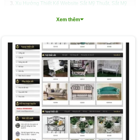
Xu Hướng Thiết Kế Website Sắt Mỹ Thuật, Sắt Mỹ
Nghệ Nổi Bật
Xem thêm
Quy Trình Thiết Kế Website Sắt Mỹ Thuật, Sắt Mỹ
Nghệ Chuyên Nghiệp
Các Loại Dịch vụ Thiết kế Website Sắt Mỹ Thuật, Sắt
Mỹ Nghệ
Nền tảng thiết kế website mà PhucT Digital lựa chọn
cho bạn?
Chi phí và Thời gian Thiết kế Website Sắt Mỹ Thuật,
Sắt Mỹ Nghệ
Làm Thế nào để Chọn Dịch vụ Thiết kế Website Sắt
Mỹ Thuật, Sắt Mỹ Nghệ Phù hợp?
Tại sao nên thiết kế website sắt mỹ thuật, sắt mỹ nghệ
tại PhucT Digital?
Câu hỏi thường gặp khi thiết kế website sắt mỹ thuật,
sắt mỹ nghệ
Đăng ký tư vấn miễn phí dịch vụ thiết kế website sắt