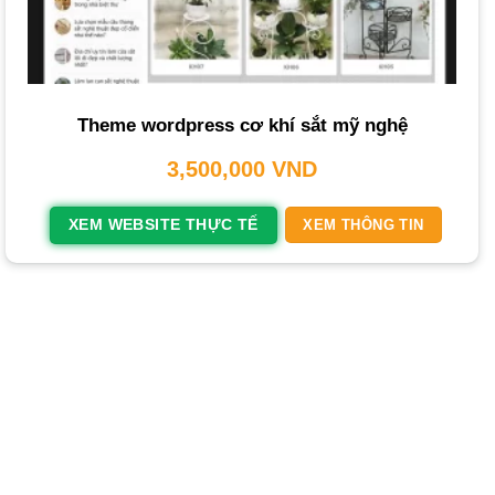
mỹ thuật, sắt mỹ nghệ
Dịch vụ Thiết kế website sắt mỹ thuật
là công cụ kinh
doanh mạnh mẽ, giúp trưng bày sản phẩm hiệu quả và
Theme wordpress cơ khí sắt mỹ nghệ
thúc đẩy doanh số. Một website hiện đại, tối ưu di động là
3,500,000
VND
bước đi chiến lược để tiếp cận khách hàng và khẳng định
vị thế.
THIETKEWEBCHUYENNGHIEP.ORG
sẽ phân tích
XEM WEBSITE THỰC TẾ
XEM THÔNG TIN
các yếu tố cốt lõi để bạn sở hữu một trang web vượt trội.
Tại Sao Bạn Cần Thiết Kế Website Sắt Mỹ
Thuật, Sắt Mỹ Nghệ?
Sở hữu một website chuyên biệt cho ngành
sắt mỹ thuật
,
sắt mỹ nghệ
mang lại các lợi ích trực tiếp cho hoạt động
kinh doanh của bạn.
Xây dựng Thương hiệu và Mở rộng Khách hàng: