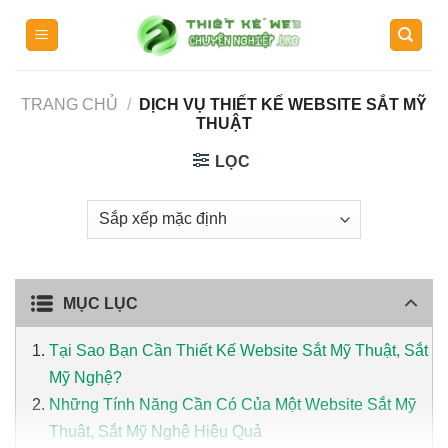
Skip
to
content
TRANG CHỦ
/
DỊCH VỤ THIẾT KẾ WEBSITE SẮT MỸ
THUẬT
LỌC
MỤC LỤC
Tại Sao Bạn Cần Thiết Kế Website Sắt Mỹ Thuật, Sắt
Mỹ Nghệ?
Những Tính Năng Cần Có Của Một Website Sắt Mỹ
Thuật, Sắt Mỹ Nghệ Hiệu Quả