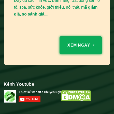
Đầy đủ các lĩnh vực: Bán hàng, Bất động sản, ô
mà không tốn chi phí mặt bằng. Hình ảnh chất lượng cao,
tô, spa, sức khỏe, giới thiệu, nội thất,
mã giảm
mô tả chi tiết và tính năng xem 360 độ giúp khách hàng có
giá, so sánh giá,...
cái nhìn chân thực.
Những Tính Năng Cần Có Của Một Website
Sắt Mỹ Thuật, Sắt Mỹ Nghệ Hiệu Quả
XEM NGAY
Để website phát huy tối đa hiệu quả, nó cần được trang bị
các tính năng thiết yếu sau:
Kênh Youtube