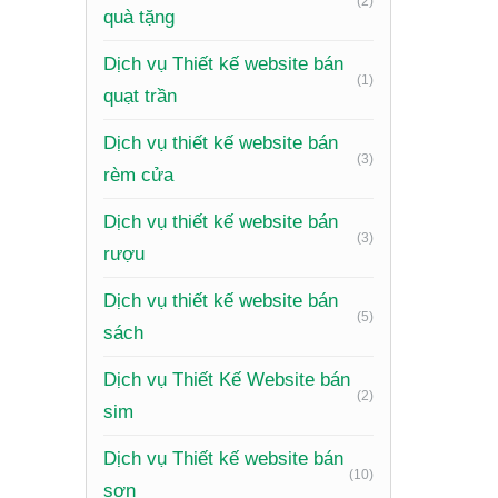
(2)
Xu 
quà tặng
Dịch vụ Thiết kế website bán
(1)
Để websi
quạt trần
Thiết kế
Dịch vụ thiết kế website bán
(3)
dễ đọc, 
rèm cửa
Tương t
Dịch vụ thiết kế website bán
(3)
website 
rượu
Sử dụng
Dịch vụ thiết kế website bán
(5)
sẽ tăng 
sách
Tích hợp
Dịch vụ Thiết Kế Website bán
(2)
người dù
sim
Tối ưu h
Dịch vụ Thiết kế website bán
một nửa 
(10)
sơn