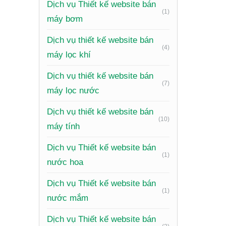
chuột)
)
Dịch vụ Thiết kế website bán
(1)
máy bơm
Hệ thống
tương tá
Dịch vụ thiết kế website bán
(4)
máy lọc khí
Thông ti
chân tra
Dịch vụ thiết kế website bán
(7)
máy lọc nước
Phần tin
các cảnh
Dịch vụ thiết kế website bán
(10)
máy tính
Thư việ
quy trìn
Dịch vụ Thiết kế website bán
(1)
Đánh gi
nước hoa
xã hội, 
Dịch vụ Thiết kế website bán
(1)
Tối ưu 
nước mắm
page như
Dịch vụ Thiết kế website bán