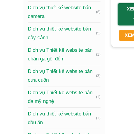
Sở hữu 
Dịch vụ thiết kế website bán
mối, diệt
XE
(8)
camera
không đơ
Dịch vụ thiết kế website bán
(5)
XEM
cây cảnh
Dịch vụ Thiết kế website bán
(1)
chăn ga gối đệm
Dịch vụ Thiết kế website bán
(2)
cửa cuốn
Dịch vụ Thiết kế website bán
(1)
đá mỹ nghệ
Dịch vụ thiết kế website bán
(1)
dầu ăn