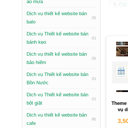
áo mưa
Các 
Nền
Dịch vụ thiết kế website bán
(3)
Chi 
balo
Làm
Dịch vụ Thiết kế website bán
Tại 
(1)
bánh kẹo
Câu
Dịch vụ thiết kế website bán
Đăn
(3)
bảo hiểm
Dịch vụ 
Dịch vụ Thiết kế website bán
(1)
là tạo r
Bồn Nước
hiệu và 
Dịch vụ Thiết kế website bán
(1)
Tại
bột giặt
Theme 
vụ d
Chu
Dịch vụ thiết kế website bán
(6)
3,5
cafe