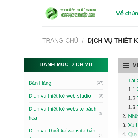
Skip
Về chún
to
content
TRANG CHỦ
/
DỊCH VỤ THIẾT 
DANH MỤC DỊCH VỤ
M
Tại 
Bán Hàng
(37)
Dịch vụ thiết kế web studio
(8)
Dịch vụ thiết kế website bách
(9)
Nhữ
hoá
Xu H
Dịch vụ Thiết kế website bán
Quy
(1)