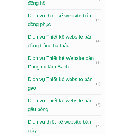
nhiên.
đồng hồ
Dịch vụ thiết kế website bán
Tăng d
(2)
đồng phục
Một webs
Dịch vụ Thiết kế website bán
(4)
đông trùng hạ thảo
Tối ưu 
trình ti
Dịch vụ Thiết kế Website bán
(3)
tỷ lệ chu
Dụng cụ làm Bánh
Nâng ca
Dịch vụ Thiết kế website bán
(1)
phòng ng
gạo
trung th
Dịch vụ Thiết kế website bán
(2)
Tiết k
gấu bông
Dịch vụ thiết kế website bán
Đầu tư v
(7)
giày