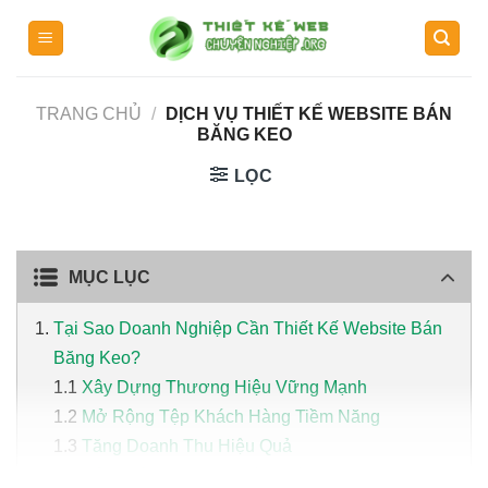
Skip
to
content
TRANG CHỦ
/
DỊCH VỤ THIẾT KẾ WEBSITE BÁN
BĂNG KEO
LỌC
MỤC LỤC
Tại Sao Doanh Nghiệp Cần Thiết Kế Website Bán
Băng Keo?
Xây Dựng Thương Hiệu Vững Mạnh
Mở Rộng Tệp Khách Hàng Tiềm Năng
Tăng Doanh Thu Hiệu Quả
Cải Thiện Dịch Vụ Khách Hàng