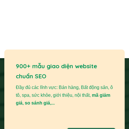
bạn thành một công cụ kinh doanh hiệu quả.
Tại sao bạn cần thiết kế website dịch vụ
cưới hỏi?
Sở hữu một trang web chuyên nghiệp mang lại những lợi
ích trực tiếp cho hoạt động kinh doanh của bạn. Đây không
chỉ là một kênh quảng bá mà còn là một công cụ bán hàng
và chăm sóc khách hàng tự động, mạnh mẽ.
900+ mẫu giao diện website
chuẩn SEO
Đầy đủ các lĩnh vực: Bán hàng, Bất động sản, ô
tô, spa, sức khỏe, giới thiệu, nội thất,
mã giảm
giá, so sánh giá,...