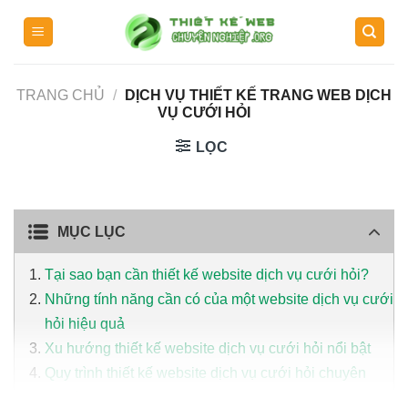
Skip
to
content
TRANG CHỦ
/
DỊCH VỤ THIẾT KẾ TRANG WEB DỊCH
VỤ CƯỚI HỎI
LỌC
MỤC LỤC
Tại sao bạn cần thiết kế website dịch vụ cưới hỏi?
Những tính năng cần có của một website dịch vụ cưới
hỏi hiệu quả
Xu hướng thiết kế website dịch vụ cưới hỏi nổi bật
Quy trình thiết kế website dịch vụ cưới hỏi chuyên
nghiệp