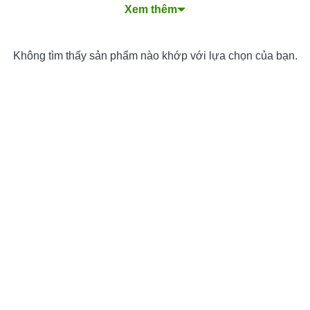
Xem thêm
Quy Trình Thiết Kế Website Bán Khóa Điện Tử
Chuyên Nghiệp
Các Loại Dịch Vụ Thiết Kế Website Bán Khóa Điện
Không tìm thấy sản phẩm nào khớp với lựa chọn của bạn.
Tử
Nền Tảng Thiết Kế Website Bán Khóa Điện Tử Phổ
Biến: WordPress + WooCommerce
Chi Phí và Thời Gian Thiết Kế Website Bán Khóa
Điện Tử
Làm Thế Nào Để Chọn Dịch Vụ Thiết Kế Website
Bán Khóa Điện Tử Phù Hợp?
Tại Sao Nên Thiết kế Website Bán Khóa Điện Tử Tại
PhucT Digital?
Câu Hỏi Thường Gặp Khi Thiết Kế Website Bán
Khóa Điện Tử
Dịch vụ Thiết kế website bán khóa điện tử
từ