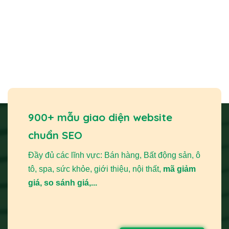
THIETKEWEBCHUYENNGHIEP.ORG là giải pháp giúp
doanh nghiệp khẳng định vị thế và bứt phá doanh thu. Một
trang web
chuyên nghiệp chính là nền tảng để bạn tiếp
cận khách hàng, xây dựng thương hiệu và tối ưu hóa hoạt
động
bán hàng online
một cách hiệu quả.
Tại Sao Bạn Cần Thiết Kế Website Bán Khóa
Điện Tử?
Hành vi mua sắm đang dịch chuyển mạnh mẽ sang môi
900+ mẫu giao diện website
trường
trực tuyến
. Khách hàng có xu hướng tìm kiếm
chuẩn SEO
thông tin và mua sắm trên internet. Với một sản phẩm đặc
thù như khóa điện tử, đòi hỏi sự tìm hiểu kỹ về tính năng,
Đầy đủ các lĩnh vực: Bán hàng, Bất động sản, ô
công nghệ và độ tin cậy, một
trang web
đóng vai trò cực kỳ
tô, spa, sức khỏe, giới thiệu, nội thất,
mã giảm
quan trọng. THIETKEWEBCHUYENNGHIEP.ORG hiểu
giá, so sánh giá,...
rằng đây là một khoản đầu tư chiến lược.