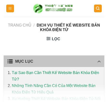
Skip
to
content
TRANG CHỦ
/
DỊCH VỤ THIẾT KẾ WEBSITE BÁN
KHÓA ĐIỆN TỬ
LỌC
MỤC LỤC
Tại Sao Bạn Cần Thiết Kế Website Bán Khóa Điện
Tử?
Những Tính Năng Cần Có Của Một Website Bán
Khóa Điện Tử Hiệu Quả
Xu Hướng Thiết Kế Website Bán Khóa Điện Tử Nổi
Bật