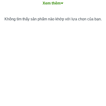
Xem thêm
SEO
Những Tính Năng Cần Có Của Một Website Máy Văn
Phòng Hiệu Quả
Không tìm thấy sản phẩm nào khớp với lựa chọn của bạn.
Xu Hướng Thiết Kế Website Máy Văn Phòng Nổi Bật
Quy Trình Thiết Kế Website Máy Văn Phòng Chuyên
Nghiệp
Các Loại Dịch vụ Thiết kế Website Máy Văn Phòng
Nền tảng thiết kế website mà chúng tôi lựa chọn cho
bạn?
Chi phí và Thời gian Thiết kế Website Máy Văn
Phòng
Làm Thế nào để Chọn Dịch vụ Thiết kế Website Máy
Văn Phòng Phù hợp?
Tại sao nên thiết kế website máy văn phòng tại
THIETKEWEBCHUYENNGHIEP.ORG?
Câu hỏi thường gặp khi thiết kế website máy văn
phòng