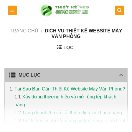
Skip
to
content
TRANG CHỦ
/
DỊCH VỤ THIẾT KẾ WEBSITE MÁY
VĂN PHÒNG
LỌC
MỤC LỤC
Tại Sao Bạn Cần Thiết Kế Website Máy Văn Phòng?
Xây dựng thương hiệu và mở rộng tệp khách
hàng
Tăng doanh thu và cải thiện dịch vụ khách hàng
Tiết kiệm chi phí và nâng cao khả năng cạnh tranh
Mẫu Thiết Kế Website Máy Văn Phòng Đẹp, Chuẩn