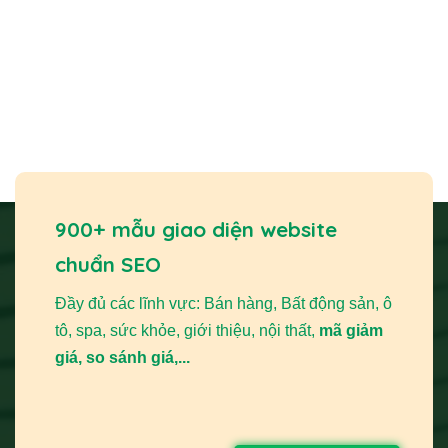
Dịch vụ Thiết kế website máy văn phòng
(chấm
công)
của
THIETKEWEBCHUYENNGHIEP.ORG
là chìa
khóa giúp doanh nghiệp bạn nâng tầm thương hiệu và
bùng nổ doanh số. Một website chuyên nghiệp không chỉ
là bộ mặt thương hiệu mà còn là kênh bán hàng, tiếp thị và
hỗ trợ khách hàng hiệu quả, giúp bạn tiếp cận thị trường
rộng lớn.
900+ mẫu giao diện website
chuẩn SEO
Tại Sao Bạn Cần Thiết Kế Website Máy Văn
Phòng?
Đầy đủ các lĩnh vực: Bán hàng, Bất động sản, ô
Sở hữu một website chuyên nghiệp cho các sản phẩm
tô, spa, sức khỏe, giới thiệu, nội thất,
mã giảm
máy văn phòng mang lại nhiều lợi ích vượt trội, giúp doanh
giá, so sánh giá,...
nghiệp bạn phát triển bền vững trong thị trường cạnh
tranh.