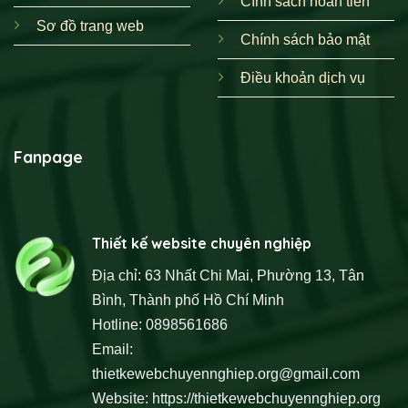
Cính sách hoàn tiền
Tăng Trưởng Doanh Thu Bền Vững
Sơ đồ trang web
Website thương mại điện tử cho phép khách hàng xem,
Chính sách bảo mật
chọn và mua sắm các loại
nón kết
,
mũ lưỡi trai
một cách
Điều khoản dịch vụ
thuận tiện. Quy trình mua hàng đơn giản kết hợp với các
chiến lược marketing online hiệu quả (SEO, quảng cáo) sẽ
trực tiếp thúc đẩy doanh số.
Fanpage
Cải Thiện Dịch Vụ Khách Hàng
Trang web cung cấp các kênh hỗ trợ như form liên hệ, live
chat, mục FAQ (câu hỏi thường gặp). Khách hàng có thể
Thiết kế website chuyên nghiệp
dễ dàng tìm kiếm thông tin sản phẩm, chính sách đổi trả,
Địa chỉ: 63 Nhất Chi Mai, Phường 13, Tân
giúp nâng cao sự hài lòng và lòng trung thành.
Bình, Thành phố Hồ Chí Minh
Hotline: 0898561686
Tiết Kiệm Chi Phí Hoạt Động
Email:
Chi phí vận hành một website thường thấp hơn đáng kể so
thietkewebchuyennghiep.org@gmail.com
với việc duy trì nhiều cửa hàng vật lý. Bạn tiết kiệm được
Website:
https://thietkewebchuyennghiep.org