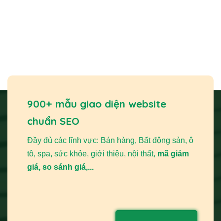
Thời Gian Hoàn Thành Trung Bình
Làm Thế Nào để Chọn Dịch Vụ Thiết Kế Website Nón
Mũ Phù Hợp?
Tại Sao Nên Thiết Kế Website Nón Mũ Tại PhucT
Digital?
Câu Hỏi Thường Gặp Khi Thiết Kế Website Nón Mũ
Dịch vụ Thiết kế website nón mũ
chuyên nghiệp là giải
900+ mẫu giao diện website
pháp giúp bạn xây dựng thương hiệu, tiếp cận khách hàng
chuẩn SEO
và bứt phá doanh thu.
THIETKEWEBCHUYENNGHIEP.ORG
hiểu rằng một
Đầy đủ các lĩnh vực: Bán hàng, Bất động sản, ô
trang web tối ưu không chỉ trưng bày sản phẩm mà còn là
tô, spa, sức khỏe, giới thiệu, nội thất,
mã giảm
công cụ marketing mạnh mẽ, giúp bạn nổi bật trong thị
giá, so sánh giá,...
trường cạnh tranh.
Tại Sao Bạn Cần Thiết Kế Website Nón Mũ
Chuyên Nghiệp?