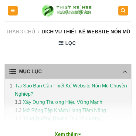
Skip
to
content
TRANG CHỦ
/
DỊCH VỤ THIẾT KẾ WEBSITE NÓN MŨ
LỌC
MỤC LỤC
Tại Sao Bạn Cần Thiết Kế Website Nón Mũ Chuyên
Nghiệp?
Xây Dựng Thương Hiệu Vững Mạnh
Mở Rộng Tệp Khách Hàng Tiềm Năng
Tăng Trưởng Doanh Thu Bền Vững
Cải Thiện Dịch Vụ Khách Hàng
Xem thêm
Tiết Kiệm Chi Phí Hoạt Động