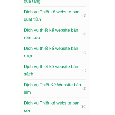
quà tặng
án) trở 
Dịch vụ Thiết kế website bán
Phản hồ
(1)
quạt trần
thông mi
Dịch vụ thiết kế website bán
Tích hợ
(3)
rèm cửa
demo trự
Dịch vụ thiết kế website bán
Hiệu ứng
(3)
rượu
nhấn.
Dịch vụ thiết kế website bán
Tối ưu h
(5)
sách
Tích hợ
Dịch vụ Thiết Kế Website bán
(2)
sim
Dịch vụ Thiết kế website bán
(10)
sơn