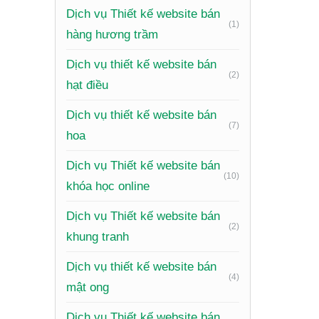
Dịch vụ Thiết kế website bán
(1)
Nhữ
hàng hương trầm
Qu
Dịch vụ thiết kế website bán
(2)
hạt điều
Để một 
Dịch vụ thiết kế website bán
(7)
Giới thi
hoa
nhạc
, m
Dịch vụ Thiết kế website bán
(10)
Trình b
khóa học online
phần trư
Dịch vụ Thiết kế website bán
(2)
Hệ thống
khung tranh
thuận tiệ
Dịch vụ thiết kế website bán
(4)
Thông ti
mật ong
chuyên 
Dịch vụ Thiết kế website bán