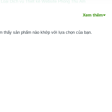
 Loại Dịch vụ Thiết kế Website Phòng Thu Âm
Thiết kế website phòng thu âm trọn gói
Xem thêm
Thiết kế website phòng thu âm theo yêu cầu
Thiết kế website phòng thu âm chuẩn SEO
Thiết kế website phòng thu âm giá rẻ (dưới 1.500.000đ)
m thấy sản phẩm nào khớp với lựa chọn của bạn.
Dịch vụ khác tại PhucT Digital
tảng thiết kế website phòng thu âm mà PhucT Digital lựa c
phí và Thời gian Thiết kế Website Phòng Thu Âm
Bảng báo giá thiết kế website tại PhucT Digital:
 Thế nào để Chọn Dịch vụ Thiết kế Website Phòng Thu Âm
sao nên thiết kế website phòng thu âm tại PhucT Digital?
hỏi thường gặp khi thiết kế website phòng thu âm
 ký tư vấn miễn phí dịch vụ thiết kế website phòng thu âm
 Thiết kế website phòng thu âm
của THIETKEWEBCHUYENNG
là kiến tạo một không gian số chuyên nghiệp, giúp bạn khẳn