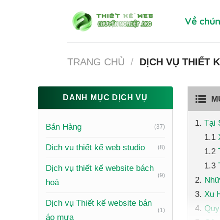
Skip
Về chún
to
content
TRANG CHỦ
/
DỊCH VỤ THIẾT 
DANH MỤC DỊCH VỤ
M
Tại
Bán Hàng
(37)
Dịch vụ thiết kế web studio
(8)
Dịch vụ thiết kế website bách
(9)
Nhữ
hoá
Xu 
Dịch vụ Thiết kế website bán
Quy
(1)
áo mưa