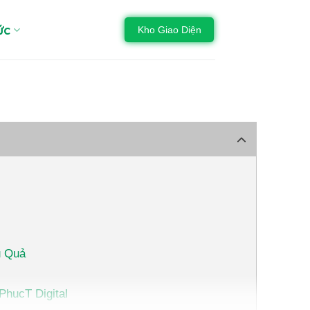
ức
Kho Giao Diện
u Quả
PhucT Digital