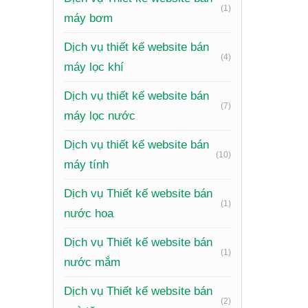
Phản hồ
(1)
máy bơm
để tạo d
Dịch vụ thiết kế website bán
Blog/Tin
(4)
máy lọc khí
cường S
Dịch vụ thiết kế website bán
Tích hợ
(7)
máy lọc nước
Biểu mẫu
Dịch vụ thiết kế website bán
chỉ).
(10)
máy tính
Tích hợp
Dịch vụ Thiết kế website bán
ngay trê
(1)
nước hoa
Xu 
Dịch vụ Thiết kế website bán
(1)
nước mắm
Các xu h
Dịch vụ Thiết kế website bán
(2)
Thiết kế