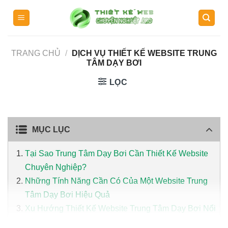
Skip
to
content
TRANG CHỦ
/
DỊCH VỤ THIẾT KẾ WEBSITE TRUNG
TÂM DẠY BƠI
LỌC
MỤC LỤC
Tại Sao Trung Tâm Dạy Bơi Cần Thiết Kế Website
Chuyên Nghiệp?
Những Tính Năng Cần Có Của Một Website Trung
Tâm Dạy Bơi Hiệu Quả
Xu Hướng Thiết Kế Website Trung Tâm Dạy Bơi Nổi
Bật