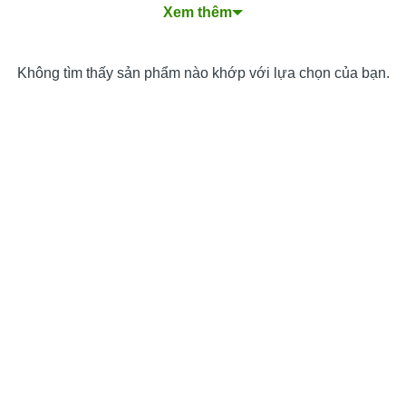
Xem thêm
Quy Trình Thiết Kế Website Trung Tâm Dạy Bơi
Chuyên Nghiệp
Các Loại Dịch Vụ Thiết Kế Website Trung Tâm Dạy
Không tìm thấy sản phẩm nào khớp với lựa chọn của bạn.
Bơi
Nền Tảng Thiết Kế Website Trung Tâm Dạy Bơi Phổ
Biến
Chi Phí và Thời Gian Thiết Kế Website
Làm Thế Nào để Chọn Dịch Vụ Thiết Kế Website
Trung Tâm Dạy Bơi Phù Hợp?
Tại Sao Nên Thiết Kế Website Trung Tâm Dạy Bơi
Tại PhucT Digital?
Câu Hỏi Thường Gặp Khi Thiết Kế Website Trung
Tâm Dạy Bơi
Đăng Ký Tư Vấn Miễn Phí Dịch Vụ Thiết Kế Website
Trung Tâm Dạy Bơi