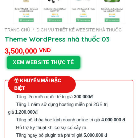
TRANG CHỦ
/
DỊCH VỤ THIẾT KẾ WEBSITE NHÀ THUỐC
Theme WordPress nhà thuốc 03
3,500,000
VND
XEM WEBSITE THỰC TẾ
KHUYẾN MÃI ĐẶC
BIỆT
Tặng tên miền quốc tế trị giá
300.000đ
Tặng 1 năm sử dụng hosting miễn phí 2GB trị
giá
1.200.000đ
Tặng bộ khóa học kinh doanh online trị giá
4.000.000 đ
Hỗ trợ kỹ thuật khi có sự cố xảy ra
Tặng ngay bộ plugin trả phí trị giá
5.000.000 đ